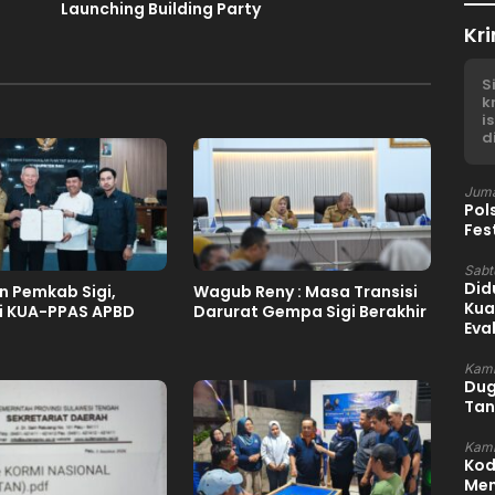
n
Launching Building Party
Kri
S
k
i
d
Juma
Pol
Fes
Sabtu
Did
n Pemkab Sigi,
Wagub Reny : Masa Transisi
Kua
i KUA-PPAS APBD
Darurat Gempa Sigi Berakhir
Eva
Kami
Dug
Tan
Kami
Kod
Mem