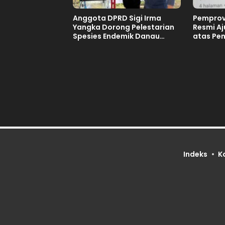
Anggota DPRD Sigi Irma
Pemprov
Yangka Dorong Pelestarian
Resmi A
Spesies Endemik Danau
atas Pe
Lindu
Tuan Ru
Tahun 2
Indeks
K