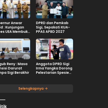
ernur Anwar
DPRD dan Pemkab
id : Kunjungan
Sigi, Sepakati KUA-
es UEA Membuka
PPAS APBD 2027
uang Investasi
teng
ub Reny : Masa
Anggota DPRD Sigi
nsisi Darurat
Irma Yangka Dorong
pa Sigi Berakhir
Pelestarian Spesies
Endemik Danau
Lindu
Selengkapnya
itik