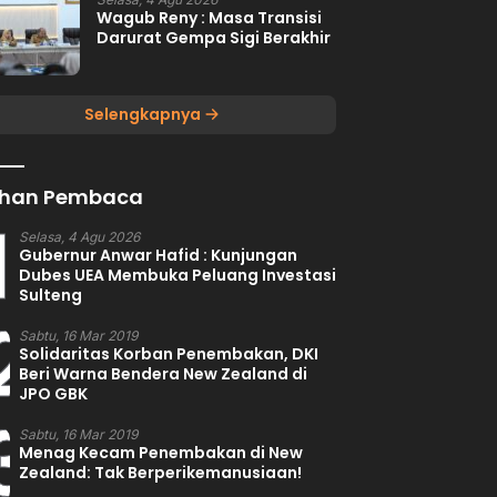
Wagub Reny : Masa Transisi
Darurat Gempa Sigi Berakhir
Selengkapnya
lihan Pembaca
1
Selasa, 4 Agu 2026
Gubernur Anwar Hafid : Kunjungan
Dubes UEA Membuka Peluang Investasi
Sulteng
2
Sabtu, 16 Mar 2019
Solidaritas Korban Penembakan, DKI
Beri Warna Bendera New Zealand di
JPO GBK
3
Sabtu, 16 Mar 2019
Menag Kecam Penembakan di New
Zealand: Tak Berperikemanusiaan!