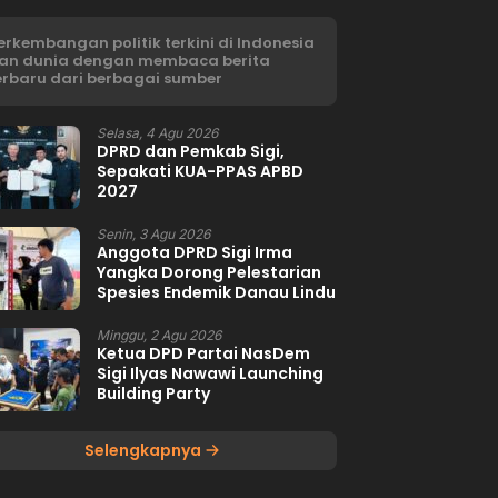
erkembangan politik terkini di Indonesia
an dunia dengan membaca berita
erbaru dari berbagai sumber
Selasa, 4 Agu 2026
DPRD dan Pemkab Sigi,
Sepakati KUA-PPAS APBD
2027
Senin, 3 Agu 2026
Anggota DPRD Sigi Irma
Yangka Dorong Pelestarian
Spesies Endemik Danau Lindu
Minggu, 2 Agu 2026
Ketua DPD Partai NasDem
Sigi Ilyas Nawawi Launching
Building Party
Selengkapnya