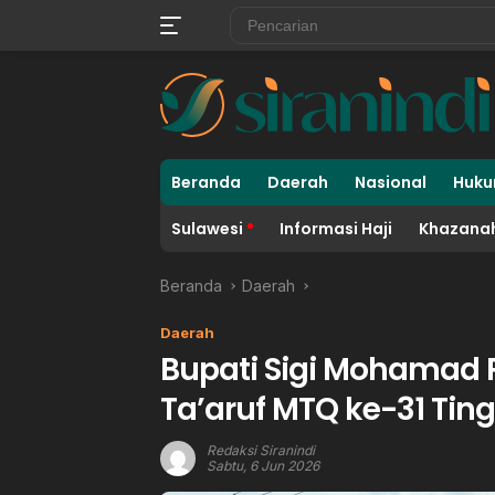
Langsung
ke
konten
Beranda
Daerah
Nasional
Huku
Sulawesi
Informasi Haji
Khazanah
Beranda
Daerah
Daerah
Bupati Sigi Mohamad R
Ta’aruf MTQ ke-31 Tin
Redaksi Siranindi
Sabtu, 6 Jun 2026