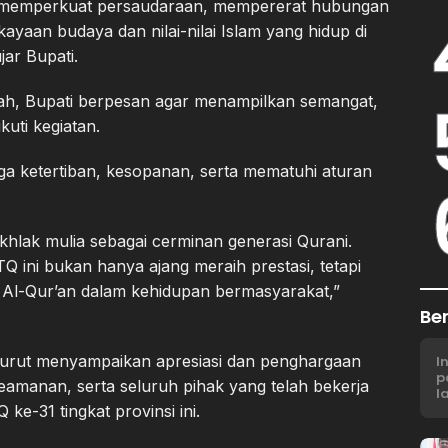
k memperkuat persaudaraan, mempererat hubungan
ayaan budaya dan nilai-nilai Islam yang hidup di
ar Bupati.
lah, Bupati berpesan agar menampilkan semangat,
uti kegiatan.
ga ketertiban, kesopanan, serta mematuhi aturan
khlak mulia sebagai cerminan generasi Qurani.
TQ ini bukan hanya ajang meraih prestasi, tetapi
i Al-Qur’an dalam kehidupan bermasyarakat,”
Be
 turut menyampaikan apresiasi dan penghargaan
I
p
eamanan, serta seluruh pihak yang telah bekerja
l
e-31 tingkat provinsi ini.