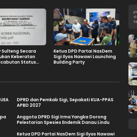
p
d
t
 Sulteng Secara
Ketua DPD Partai NasDem
jukan Keberatan
Sigi Ilyas Nawawi Launching
ncabutan Status
Building Party
mah FORNAS IX
027
 UEA
DPRD dan Pemkab Sigi, Sepakati KUA-PPAS
APBD 2027
mpa
Anggota DPRD Sigi Irma Yangka Dorong
Pelestarian Spesies Endemik Danau Lindu
Ketua DPD Partai NasDem Sigi Ilyas Nawawi