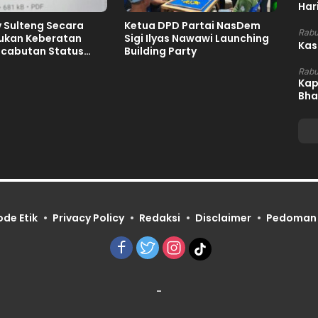
Har
 Sulteng Secara
Ketua DPD Partai NasDem
Rabu
jukan Keberatan
Sigi Ilyas Nawawi Launching
Kas
ncabutan Status
Building Party
mah FORNAS IX
Rabu
027
Kap
Bha
ode Etik
Privacy Policy
Redaksi
Disclaimer
Pedoman 
-