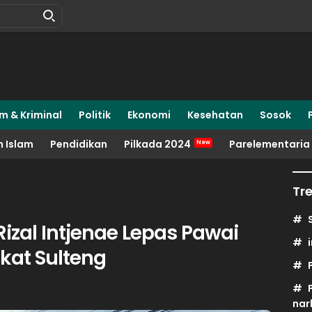
m & Kriminal
Politik
Ekonomi
Kesehatan
Sosok
 Islam
Pendidikan
Pilkada 2024
Parelementaria
Tr
izal Intjenae Lepas Pawai
gkat Sulteng
nar