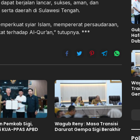
 dapat berjalan lancar, sukses, aman, dan
erta daerah di Sulawesi Tengah.
emperkuat syiar Islam, mempererat persaudaraan,
Gub
 terhadap Al-Qur’an,” tutupnya. ***
Haf
Dub
Pel
Sul
Wag
Tra
Gem
n Pemkab Sigi,
Wagub Reny : Masa Transisi
i KUA-PPAS APBD
Darurat Gempa Sigi Berakhir
Pol