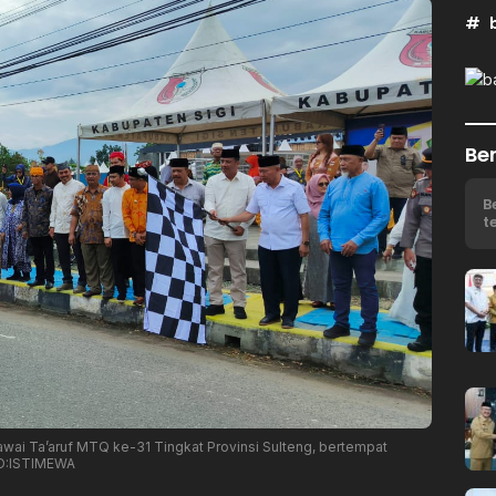
Ber
B
t
awai Ta’aruf MTQ ke-31 Tingkat Provinsi Sulteng, bertempat
TO:ISTIMEWA