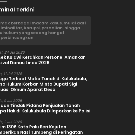
minal Terkini
imak berbagai macam kasus, mulai dari
riminalitas, korupsi, peradilan, hingga
su hukum yang sedang hangat
iperbincangkan
t, 24 Jul 2026
sek Kulawi Kerahkan Personel Amankan
tival Danau Lindu 2026
, 11 Jul 2026
uga Terlibat Mafia Tanah di Kalukubula,
sa Hukum Korban Minta Bupati Sigi
luasi Oknum Aparat Desa
s, 9 Jul 2026
aan Tindak Pidana Penjualan Tanah
pa Hak di Kalukubula Dilaporkan ke Polisi
s, 2 Jul 2026
im 1306 Kota Palu Beri Kejutan
berikan Nasi Tumpeng di Peringatan