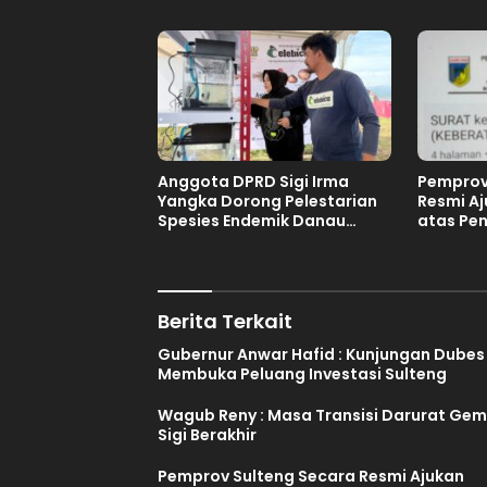
Sulteng
Anggota DPRD Sigi Irma
Pemprov
Yangka Dorong Pelestarian
Resmi A
Spesies Endemik Danau
atas Pe
Lindu
Tuan Ru
Tahun 2
Berita Terkait
Gubernur Anwar Hafid : Kunjungan Dubes
Membuka Peluang Investasi Sulteng
Wagub Reny : Masa Transisi Darurat Ge
Sigi Berakhir
Pemprov Sulteng Secara Resmi Ajukan