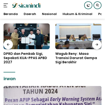
Beranda
Daerah
Nasional
Hukum & Kriminal
Poli
Langsung
ke
konten
DPRD dan Pemkab Sigi,
Wagub Reny : Masa
Sepakati KUA-PPAS APBD
Transisi Darurat Gempa
2027
Sigi Berakhir
irwan