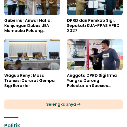
Gubernur Anwar Hafid :
DPRD dan Pemkab Sigi,
Kunjungan Dubes UEA
Sepakati KUA-PPAS APBD
Membuka Peluang
2027
Investasi Sulteng
Wagub Reny : Masa
Anggota DPRD Sigi Irma
Transisi Darurat Gempa
Yangka Dorong
Sigi Berakhir
Pelestarian Spesies
Endemik Danau Lindu
Selengkapnya
Politik