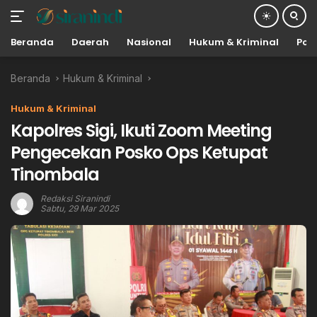
Beranda
Daerah
Nasional
Hukum & Kriminal
Poli
Langsung
Beranda
Hukum & Kriminal
ke
konten
Hukum & Kriminal
Kapolres Sigi, Ikuti Zoom Meeting
Pengecekan Posko Ops Ketupat
Tinombala
Redaksi Siranindi
Sabtu, 29 Mar 2025