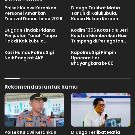
Polsek Kulawi Kerahkan
Diduga Terlibat Mafia
Personel Amankan
Tanah di Kalukubula,
Festival Danau Lindu 2026
Kuasa Hukum Korban
Minta Bupati Sigi Evaluasi
Oknum Aparat Desa
Dugaan Tindak Pidana
Kodim 1306 Kota Palu Beri
Penjualan Tanah Tanpa
Kejutan Memberikan Nasi
Hak di Kalukubula
Tumpeng di Peringatan
Dilaporkan ke Polisi
Hari Bhayangkara ke 80
Kasi Humas Polres Sigi
Kapolres Sigi Pimpin
Naik Pangkat AKP
Upacara Hari
Bhayangkara ke 80
Rekomendasi untuk kamu
Polsek Kulawi Kerahkan
Diduga Terlibat Mafia