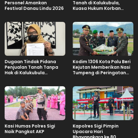
Personel Amankan
Tanah di Kalukubula,
Festival Danau Lindu 2026
Kuasa Hukum Korban
Minta Bupati Sigi Evaluasi
Oknum Aparat Desa
Dugaan Tindak Pidana
Kodim 1306 Kota Palu Beri
Penjualan Tanah Tanpa
Kejutan Memberikan Nasi
Hak di Kalukubula
Tumpeng di Peringatan
Dilaporkan ke Polisi
Hari Bhayangkara ke 80
Kasi Humas Polres Sigi
Kapolres Sigi Pimpin
Naik Pangkat AKP
Upacara Hari
Bhayangkara ke 80