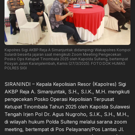
Kapolres Sigi AKBP Reja A Simanjuntak didampingi Wakapolres Kompol
Sulardi beserta jajaran saat mengikuti Zoom Meeting Pengecekan
Posko Ops Ketupat Tinombala 2025 oleh Kapolda Sulteng, bertempat
Posyan Jalan Karanjalembah, Kamis (27/3/2025). FOTO:DOK HUMAS
POLRES SIGI
SIRANINDI – Kepala Kepolisian Resor (Kapolres) Sigi
AKBP Reja A. Simanjuntak, S.H., S.I.K., M.H. mengikuti
pengecekan Posko Operasi Kepolisian Terpusat
Ketupat Tinombala Tahun 2025 oleh Kapolda Sulawesi
Tengah Irjen Pol Dr. Agus Nugroho, S.I.K., S.H., M.H.,
di wilayah hukum Polda Sulteng melalui sarana zoom
meeting, bertempat di Pos Pelayanan/Pos Lantas Jl.