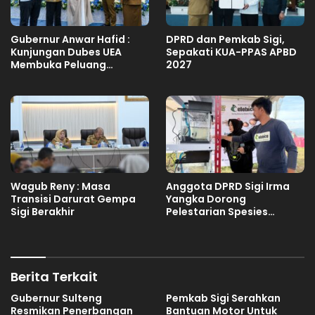
Gubernur Anwar Hafid :
DPRD dan Pemkab Sigi,
Kunjungan Dubes UEA
Sepakati KUA-PPAS APBD
Membuka Peluang
2027
Investasi Sulteng
Wagub Reny : Masa
Anggota DPRD Sigi Irma
Transisi Darurat Gempa
Yangka Dorong
Sigi Berakhir
Pelestarian Spesies
Endemik Danau Lindu
Berita Terkait
Gubernur Sulteng
Pemkab Sigi Serahkan
Resmikan Penerbangan
Bantuan Motor Untuk