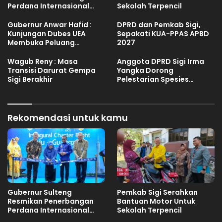
Perdana Internasional
Sekolah Terpencil
Palu-Guangzhou
Gubernur Anwar Hafid :
DPRD dan Pemkab Sigi,
Kunjungan Dubes UEA
Sepakati KUA-PPAS APBD
Membuka Peluang
2027
Investasi Sulteng
Wagub Reny : Masa
Anggota DPRD Sigi Irma
Transisi Darurat Gempa
Yangka Dorong
Sigi Berakhir
Pelestarian Spesies
Endemik Danau Lindu
Rekomendasi untuk kamu
Gubernur Sulteng
Pemkab Sigi Serahkan
Resmikan Penerbangan
Bantuan Motor Untuk
Perdana Internasional
Sekolah Terpencil
Palu-Guangzhou