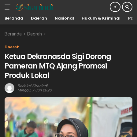
Beranda
Daerah
Nasional
Hukum & Kriminal
Poli
Langsung
Beranda
Daerah
ke
konten
Daerah
Ketua Dekranasda Sigi Dorong
Pameran MTQ Ajang Promosi
Produk Lokal
Redaksi Siranindi
Minggu, 7 Jun 2026