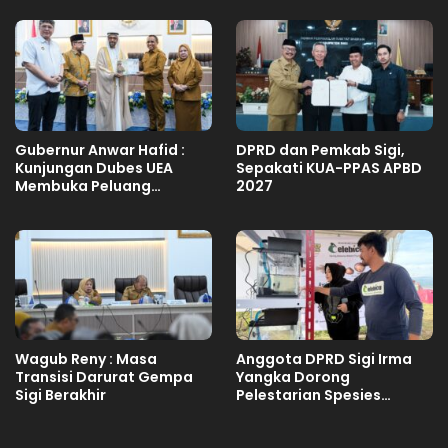
Gubernur Anwar Hafid :
DPRD dan Pemkab Sigi,
Kunjungan Dubes UEA
Sepakati KUA-PPAS APBD
Membuka Peluang
2027
Investasi Sulteng
Wagub Reny : Masa
Anggota DPRD Sigi Irma
Transisi Darurat Gempa
Yangka Dorong
Sigi Berakhir
Pelestarian Spesies
Endemik Danau Lindu