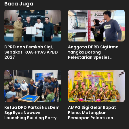
Baca Juga
DPRD dan Pemkab Sigi,
Anggota DPRD Sigi Irma
Sepakati KUA-PPAS APBD
Yangka Dorong
2027
Pelestarian Spesies
Endemik Danau Lindu
Ketua DPD Partai NasDem
AMPG Sigi Gelar Rapat
Sigi Ilyas Nawawi
Pleno, Matangkan
Launching Building Party
Persiapan Pelantikan