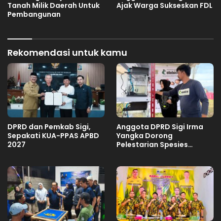
Tanah Milik Daerah Untuk
Ajak Warga Sukseskan FDL
Pembangunan
Rekomendasi untuk kamu
DPRD dan Pemkab Sigi,
Anggota DPRD Sigi Irma
Sepakati KUA-PPAS APBD
Yangka Dorong
2027
Pelestarian Spesies
Endemik Danau Lindu