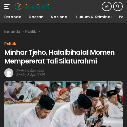
Beranda
Daerah
Nasional
Hukum & Kriminal
Poli
Langsung
Beranda
Politik
ke
konten
Politik
Minhar Tjeho, Halalbihalal Momen
Mempererat Tali Silaturahmi
Redaksi Siranindi
Senin, 7 Apr 2025