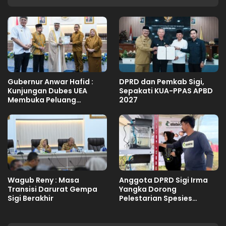
Gubernur Anwar Hafid :
DPRD dan Pemkab Sigi,
Kunjungan Dubes UEA
Sepakati KUA-PPAS APBD
Membuka Peluang
2027
Investasi Sulteng
Wagub Reny : Masa
Anggota DPRD Sigi Irma
Transisi Darurat Gempa
Yangka Dorong
Sigi Berakhir
Pelestarian Spesies
Endemik Danau Lindu