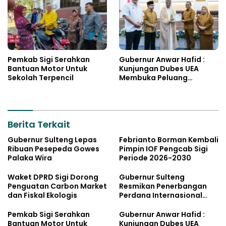
Pemkab Sigi Serahkan
Gubernur Anwar Hafid :
Bantuan Motor Untuk
Kunjungan Dubes UEA
Sekolah Terpencil
Membuka Peluang
Investasi Sulteng
Berita Terkait
Gubernur Sulteng Lepas
Febrianto Borman Kembali
Ribuan Pesepeda Gowes
Pimpin IOF Pengcab Sigi
Palaka Wira
Periode 2026-2030
Waket DPRD Sigi Dorong
Gubernur Sulteng
Penguatan Carbon Market
Resmikan Penerbangan
dan Fiskal Ekologis
Perdana Internasional
Palu-Guangzhou
Pemkab Sigi Serahkan
Gubernur Anwar Hafid :
Bantuan Motor Untuk
Kunjungan Dubes UEA