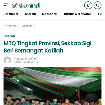
Beranda
Daerah
Nasional
Hukum & Kriminal
Poli
Langsung
Beranda
Daerah
ke
konten
Daerah
MTQ Tingkat Provinsi, Sekkab Sigi
Beri Semangat Kafilah
Redaksi Siranindi
Senin, 22 Jul 2024