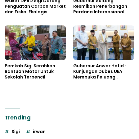
Waket DPRD Sigi Dorong
Gubernur Sulteng
Penguatan Carbon Market
Resmikan Penerbangan
dan Fiskal Ekologis
Perdana Internasional
Palu-Guangzhou
Pemkab Sigi Serahkan
Gubernur Anwar Hafid :
Bantuan Motor Untuk
Kunjungan Dubes UEA
Sekolah Terpencil
Membuka Peluang
Investasi Sulteng
Trending
Sigi
irwan