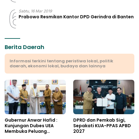
6
Sabtu, 16 Mar 2019
Prabowo Resmikan Kantor DPD Gerindra di Banten
Berita Daerah
Informasi terkini tentang peristiwa lokal, politik
daerah, ekonomi lokal, budaya dan lainnya
Gubernur Anwar Hafid :
DPRD dan Pemkab Sigi,
Kunjungan Dubes UEA
Sepakati KUA-PPAS APBD
Membuka Peluang
2027
Investasi Sulteng