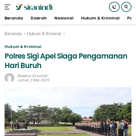
Beranda
Daerah
Nasional
Hukum & Kriminal
Poli
Langsung
Beranda
Hukum & Kriminal
ke
konten
Hukum & Kriminal
Polres Sigi Apel Siaga Pengamanan
Hari Buruh
Redaksi Siranindi
Jumat, 2 Mei 2025