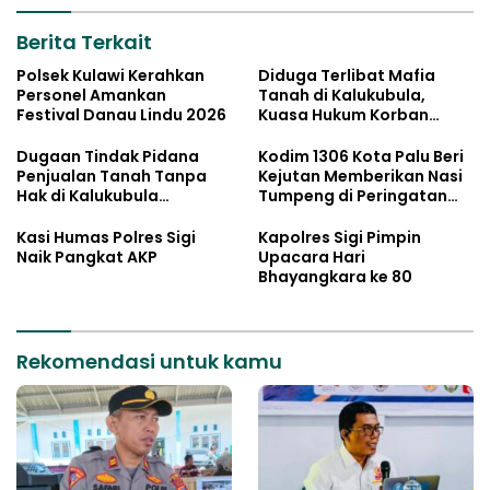
Berita Terkait
Polsek Kulawi Kerahkan
Diduga Terlibat Mafia
Personel Amankan
Tanah di Kalukubula,
Festival Danau Lindu 2026
Kuasa Hukum Korban
Minta Bupati Sigi Evaluasi
Oknum Aparat Desa
Dugaan Tindak Pidana
Kodim 1306 Kota Palu Beri
Penjualan Tanah Tanpa
Kejutan Memberikan Nasi
Hak di Kalukubula
Tumpeng di Peringatan
Dilaporkan ke Polisi
Hari Bhayangkara ke 80
Kasi Humas Polres Sigi
Kapolres Sigi Pimpin
Naik Pangkat AKP
Upacara Hari
Bhayangkara ke 80
Rekomendasi untuk kamu