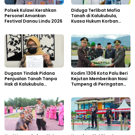
Polsek Kulawi Kerahkan
Diduga Terlibat Mafia
Personel Amankan
Tanah di Kalukubula,
Festival Danau Lindu 2026
Kuasa Hukum Korban
Minta Bupati Sigi Evaluasi
Oknum Aparat Desa
Dugaan Tindak Pidana
Kodim 1306 Kota Palu Beri
Penjualan Tanah Tanpa
Kejutan Memberikan Nasi
Hak di Kalukubula
Tumpeng di Peringatan
Dilaporkan ke Polisi
Hari Bhayangkara ke 80