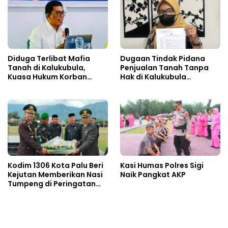
Diduga Terlibat Mafia
Dugaan Tindak Pidana
Tanah di Kalukubula,
Penjualan Tanah Tanpa
Kuasa Hukum Korban
Hak di Kalukubula
Minta Bupati Sigi Evaluasi
Dilaporkan ke Polisi
Oknum Aparat Desa
Kodim 1306 Kota Palu Beri
Kasi Humas Polres Sigi
Kejutan Memberikan Nasi
Naik Pangkat AKP
Tumpeng di Peringatan
Hari Bhayangkara ke 80