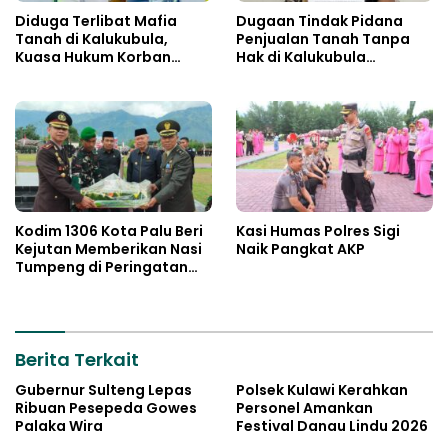
Diduga Terlibat Mafia
Dugaan Tindak Pidana
Tanah di Kalukubula,
Penjualan Tanah Tanpa
Kuasa Hukum Korban
Hak di Kalukubula
Minta Bupati Sigi Evaluasi
Dilaporkan ke Polisi
Oknum Aparat Desa
Kodim 1306 Kota Palu Beri
Kasi Humas Polres Sigi
Kejutan Memberikan Nasi
Naik Pangkat AKP
Tumpeng di Peringatan
Hari Bhayangkara ke 80
Berita Terkait
Gubernur Sulteng Lepas
Polsek Kulawi Kerahkan
Ribuan Pesepeda Gowes
Personel Amankan
Palaka Wira
Festival Danau Lindu 2026