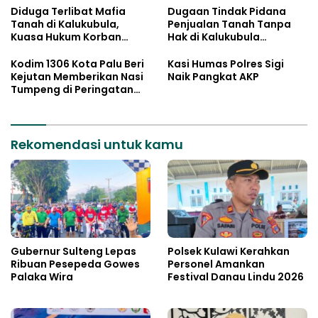
Diduga Terlibat Mafia
Dugaan Tindak Pidana
Tanah di Kalukubula,
Penjualan Tanah Tanpa
Kuasa Hukum Korban
Hak di Kalukubula
Minta Bupati Sigi Evaluasi
Dilaporkan ke Polisi
Oknum Aparat Desa
Kodim 1306 Kota Palu Beri
Kasi Humas Polres Sigi
Kejutan Memberikan Nasi
Naik Pangkat AKP
Tumpeng di Peringatan
Hari Bhayangkara ke 80
Rekomendasi untuk kamu
Gubernur Sulteng Lepas
Polsek Kulawi Kerahkan
Ribuan Pesepeda Gowes
Personel Amankan
Palaka Wira
Festival Danau Lindu 2026