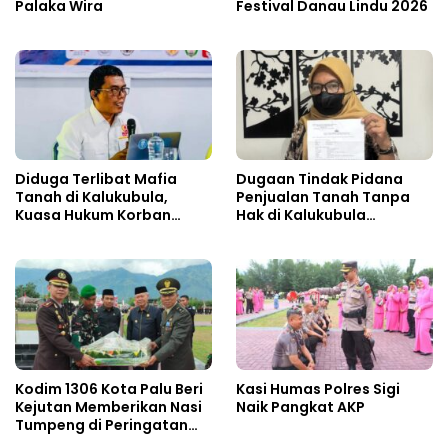
Palaka Wira
Festival Danau Lindu 2026
Diduga Terlibat Mafia
Dugaan Tindak Pidana
Tanah di Kalukubula,
Penjualan Tanah Tanpa
Kuasa Hukum Korban
Hak di Kalukubula
Minta Bupati Sigi Evaluasi
Dilaporkan ke Polisi
Oknum Aparat Desa
Kodim 1306 Kota Palu Beri
Kasi Humas Polres Sigi
Kejutan Memberikan Nasi
Naik Pangkat AKP
Tumpeng di Peringatan
Hari Bhayangkara ke 80