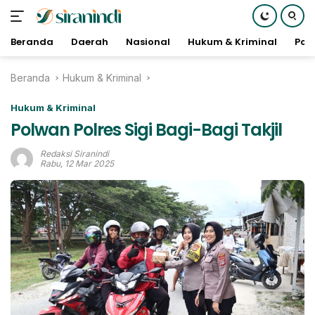
Beranda
Daerah
Nasional
Hukum & Kriminal
Poli
Langsung
Beranda
Hukum & Kriminal
ke
konten
Hukum & Kriminal
Polwan Polres Sigi Bagi-Bagi Takjil
Redaksi Siranindi
Rabu, 12 Mar 2025