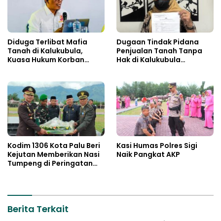
Diduga Terlibat Mafia
Dugaan Tindak Pidana
Tanah di Kalukubula,
Penjualan Tanah Tanpa
Kuasa Hukum Korban
Hak di Kalukubula
Minta Bupati Sigi Evaluasi
Dilaporkan ke Polisi
Oknum Aparat Desa
Kodim 1306 Kota Palu Beri
Kasi Humas Polres Sigi
Kejutan Memberikan Nasi
Naik Pangkat AKP
Tumpeng di Peringatan
Hari Bhayangkara ke 80
Berita Terkait