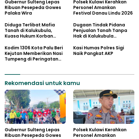
Gubernur Sulteng Lepas
Polsek Kulawi Kerahkan
Ribuan Pesepeda Gowes
Personel Amankan
Palaka Wira
Festival Danau Lindu 2026
Diduga Terlibat Mafia
Dugaan Tindak Pidana
Tanah di Kalukubula,
Penjualan Tanah Tanpa
Kuasa Hukum Korban
Hak di Kalukubula
Minta Bupati Sigi Evaluasi
Dilaporkan ke Polisi
Oknum Aparat Desa
Kodim 1306 Kota Palu Beri
Kasi Humas Polres Sigi
Kejutan Memberikan Nasi
Naik Pangkat AKP
Tumpeng di Peringatan
Hari Bhayangkara ke 80
Rekomendasi untuk kamu
Gubernur Sulteng Lepas
Polsek Kulawi Kerahkan
Ribuan Pesepeda Gowes
Personel Amankan