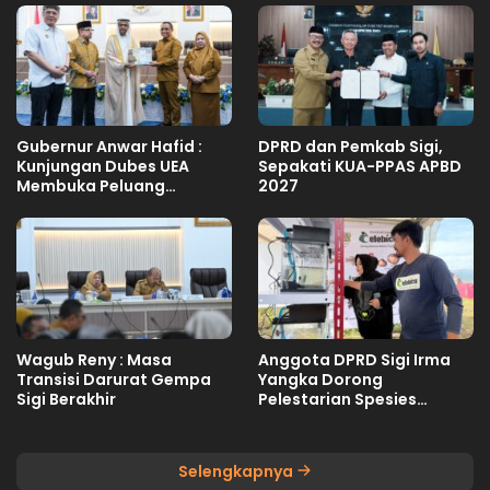
Gubernur Anwar Hafid :
DPRD dan Pemkab Sigi,
Kunjungan Dubes UEA
Sepakati KUA-PPAS APBD
Membuka Peluang
2027
Investasi Sulteng
Wagub Reny : Masa
Anggota DPRD Sigi Irma
Transisi Darurat Gempa
Yangka Dorong
Sigi Berakhir
Pelestarian Spesies
Endemik Danau Lindu
Selengkapnya