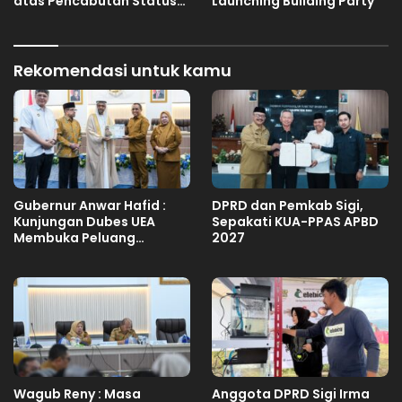
atas Pencabutan Status
Launching Building Party
Tuan Rumah FORNAS IX
Tahun 2027
Rekomendasi untuk kamu
Gubernur Anwar Hafid :
DPRD dan Pemkab Sigi,
Kunjungan Dubes UEA
Sepakati KUA-PPAS APBD
Membuka Peluang
2027
Investasi Sulteng
Wagub Reny : Masa
Anggota DPRD Sigi Irma