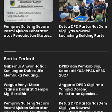
Pemprov Sulteng Secara
Ketua DPD Partai NasDem
Resmi Ajukan Keberatan
Sigi Ilyas Nawawi
atas Pencabutan Status
Launching Building Party
Tuan Rumah FORNAS IX
Tahun 2027
Berita Terkait
Gubernur Anwar Hafid :
DPRD dan Pemkab Sigi,
Kunjungan Dubes UEA
Sepakati KUA-PPAS APBD
Membuka Peluang
2027
Investasi Sulteng
Wagub Reny : Masa
Anggota DPRD Sigi Irma
Transisi Darurat Gempa
Yangka Dorong
Sigi Berakhir
Pelestarian Spesies
Endemik Danau Lindu
Pemprov Sulteng Secara
Ketua DPD Partai NasDem
Resmi Ajukan Keberatan
Sigi Ilyas Nawawi