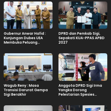
Gubernur Anwar Hafid :
DPRD dan Pemkab Sigi,
Kunjungan Dubes UEA
Sepakati KUA-PPAS APBD
Membuka Peluang
2027
Investasi Sulteng
Wagub Reny : Masa
Anggota DPRD Sigi Irma
Transisi Darurat Gempa
Yangka Dorong
Sigi Berakhir
Pelestarian Spesies
Endemik Danau Lindu