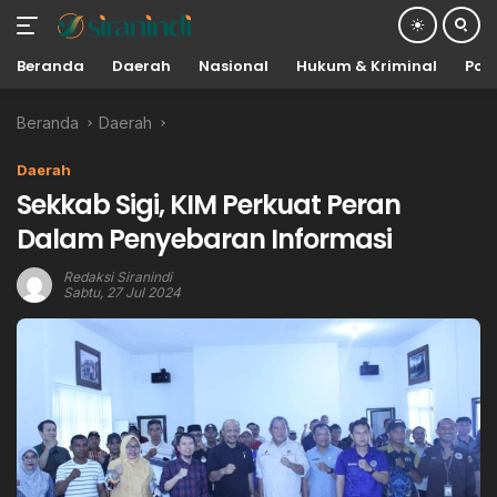
Beranda
Daerah
Nasional
Hukum & Kriminal
Poli
Langsung
Beranda
Daerah
ke
konten
Daerah
Sekkab Sigi, KIM Perkuat Peran
Dalam Penyebaran Informasi
Redaksi Siranindi
Sabtu, 27 Jul 2024