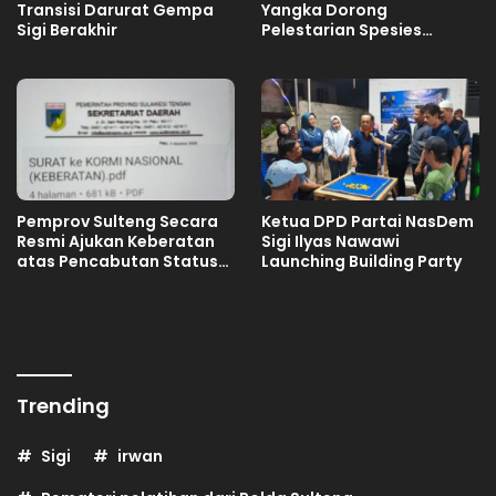
Transisi Darurat Gempa
Yangka Dorong
Sigi Berakhir
Pelestarian Spesies
Endemik Danau Lindu
Pemprov Sulteng Secara
Ketua DPD Partai NasDem
Resmi Ajukan Keberatan
Sigi Ilyas Nawawi
atas Pencabutan Status
Launching Building Party
Tuan Rumah FORNAS IX
Tahun 2027
Trending
Sigi
irwan