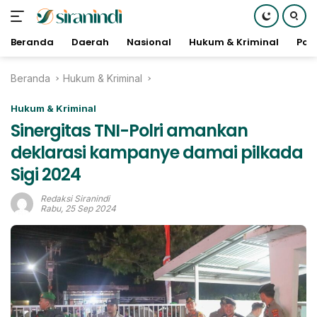
Beranda
Daerah
Nasional
Hukum & Kriminal
Poli
Langsung
Beranda
Hukum & Kriminal
ke
konten
Hukum & Kriminal
Sinergitas TNI-Polri amankan
deklarasi kampanye damai pilkada
Sigi 2024
Redaksi Siranindi
Rabu, 25 Sep 2024