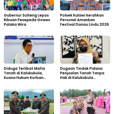
Gubernur Sulteng Lepas
Polsek Kulawi Kerahkan
Ribuan Pesepeda Gowes
Personel Amankan
Palaka Wira
Festival Danau Lindu 2026
Diduga Terlibat Mafia
Dugaan Tindak Pidana
Tanah di Kalukubula,
Penjualan Tanah Tanpa
Kuasa Hukum Korban
Hak di Kalukubula
Minta Bupati Sigi Evaluasi
Dilaporkan ke Polisi
Oknum Aparat Desa