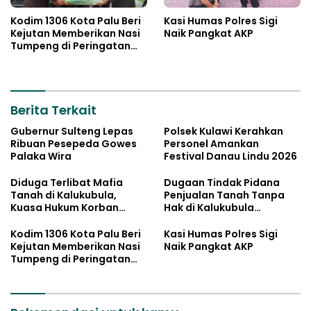
Kodim 1306 Kota Palu Beri
Kasi Humas Polres Sigi
Kejutan Memberikan Nasi
Naik Pangkat AKP
Tumpeng di Peringatan
Hari Bhayangkara ke 80
Berita Terkait
Gubernur Sulteng Lepas
Polsek Kulawi Kerahkan
Ribuan Pesepeda Gowes
Personel Amankan
Palaka Wira
Festival Danau Lindu 2026
Diduga Terlibat Mafia
Dugaan Tindak Pidana
Tanah di Kalukubula,
Penjualan Tanah Tanpa
Kuasa Hukum Korban
Hak di Kalukubula
Minta Bupati Sigi Evaluasi
Dilaporkan ke Polisi
Oknum Aparat Desa
Kodim 1306 Kota Palu Beri
Kasi Humas Polres Sigi
Kejutan Memberikan Nasi
Naik Pangkat AKP
Tumpeng di Peringatan
Hari Bhayangkara ke 80