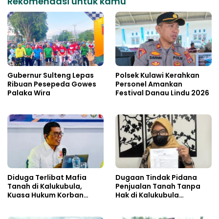
Rekomendasi untuk kamu
Gubernur Sulteng Lepas
Polsek Kulawi Kerahkan
Ribuan Pesepeda Gowes
Personel Amankan
Palaka Wira
Festival Danau Lindu 2026
Diduga Terlibat Mafia
Dugaan Tindak Pidana
Tanah di Kalukubula,
Penjualan Tanah Tanpa
Kuasa Hukum Korban
Hak di Kalukubula
Minta Bupati Sigi Evaluasi
Dilaporkan ke Polisi
Oknum Aparat Desa