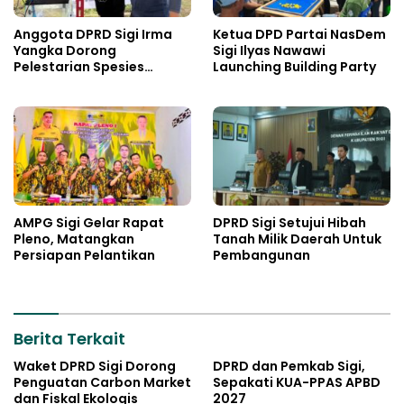
Anggota DPRD Sigi Irma
Ketua DPD Partai NasDem
Yangka Dorong
Sigi Ilyas Nawawi
Pelestarian Spesies
Launching Building Party
Endemik Danau Lindu
AMPG Sigi Gelar Rapat
DPRD Sigi Setujui Hibah
Pleno, Matangkan
Tanah Milik Daerah Untuk
Persiapan Pelantikan
Pembangunan
Berita Terkait
Waket DPRD Sigi Dorong
DPRD dan Pemkab Sigi,
Penguatan Carbon Market
Sepakati KUA-PPAS APBD
dan Fiskal Ekologis
2027