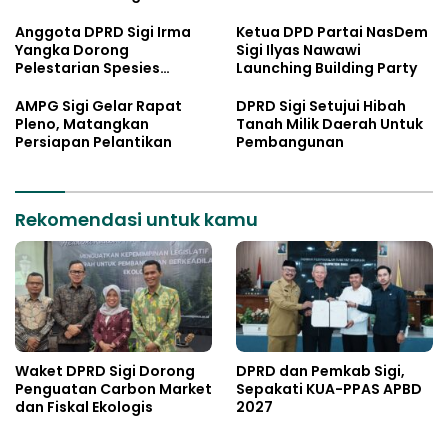
Anggota DPRD Sigi Irma
Ketua DPD Partai NasDem
Yangka Dorong
Sigi Ilyas Nawawi
Pelestarian Spesies
Launching Building Party
Endemik Danau Lindu
AMPG Sigi Gelar Rapat
DPRD Sigi Setujui Hibah
Pleno, Matangkan
Tanah Milik Daerah Untuk
Persiapan Pelantikan
Pembangunan
Rekomendasi untuk kamu
Waket DPRD Sigi Dorong
DPRD dan Pemkab Sigi,
Penguatan Carbon Market
Sepakati KUA-PPAS APBD
dan Fiskal Ekologis
2027