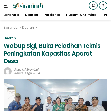
Beranda
Daerah
Nasional
Hukum & Kriminal
Poli
Langsung
Beranda
Daerah
ke
konten
Daerah
Wabup Sigi, Buka Pelatihan Teknis
Peningkatan Kapasitas Aparat
Desa
Redaksi Siranindi
Kamis, 1 Agu 2024