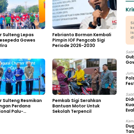
Kri
S
k
i
r Sulteng Lepas
Febrianto Borman Kembali
d
Pesepeda Gowes
Pimpin IOF Pengcab Sigi
ira
Periode 2026-2030
Sabt
Gub
Gow
Juma
Pol
Fes
Sabtu
Did
r Sulteng Resmikan
Pemkab Sigi Serahkan
Kua
ngan Perdana
Bantuan Motor Untuk
Eva
ional Palu-
Sekolah Terpencil
hou
Kami
Dug
Tan