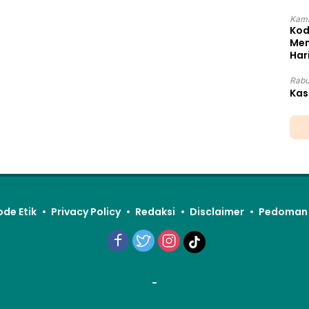
Kami
Kod
Mem
Har
Rabu
Kas
ode Etik
Privacy Policy
Redaksi
Disclaimer
Pedoman 
-