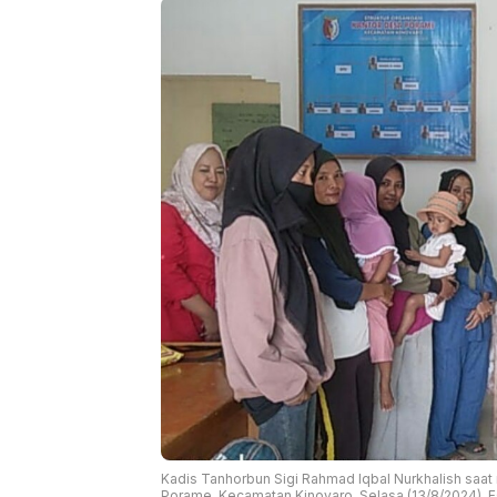
Kadis Tanhorbun Sigi Rahmad Iqbal Nurkhalish saat
Porame, Kecamatan Kinovaro, Selasa (13/8/2024