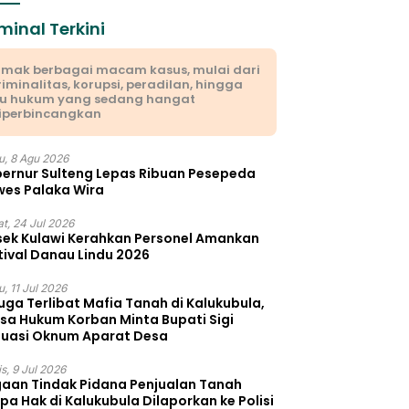
minal Terkini
imak berbagai macam kasus, mulai dari
riminalitas, korupsi, peradilan, hingga
su hukum yang sedang hangat
iperbincangkan
u, 8 Agu 2026
ernur Sulteng Lepas Ribuan Pesepeda
es Palaka Wira
t, 24 Jul 2026
sek Kulawi Kerahkan Personel Amankan
tival Danau Lindu 2026
, 11 Jul 2026
uga Terlibat Mafia Tanah di Kalukubula,
sa Hukum Korban Minta Bupati Sigi
luasi Oknum Aparat Desa
s, 9 Jul 2026
aan Tindak Pidana Penjualan Tanah
pa Hak di Kalukubula Dilaporkan ke Polisi