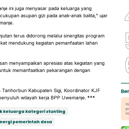
je ini juga menyasar pada keluarga yang
ecukupan asupan gizi pada anak-anak balita,” ujar
emanje.
jutan terus didorong melalui sinergitas program
akat mendukung kegiatan pemanfaatan lahan
san menyampaikan apresiasi atas kegiatan yang
 untuk memanfaatkan pekarangan dengan
Be
is Tanhorbun Kabupaten Sigi, Koordinator KJF
penyuluh wilayah kerja BPP Uwemanje. ***
I
p
 keluarga kategori stunting
l
nergi pemerintah desa