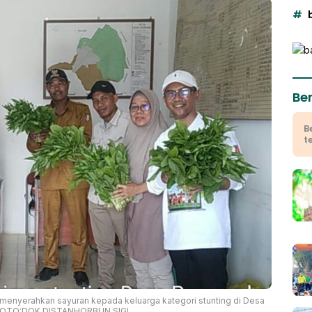
Ber
B
t
 menyerahkan sayuran kepada keluarga kategori stunting di Desa
). FOTO:DOK DISTANHORBUN SIGI