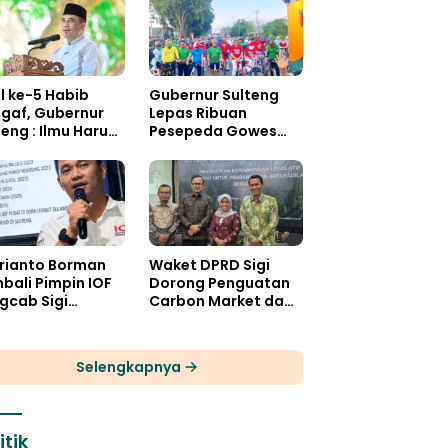
l ke-5 Habib
Gubernur Sulteng
gaf, Gubernur
Lepas Ribuan
teng : Ilmu Harus
Pesepeda Gowes
i Panglima
Palaka Wira
idupan
rianto Borman
Waket DPRD Sigi
bali Pimpin IOF
Dorong Penguatan
gcab Sigi
Carbon Market dan
iode 2026-2030
Fiskal Ekologis
Selengkapnya
itik