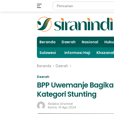
Langsung
ke
konten
Beranda
Daerah
Nasional
Huku
Sulawesi
Informasi Haji
Khazanah
Beranda
Daerah
Daerah
BPP Uwemanje Bagika
Kategori Stunting
Redaksi Siranindi
Kamis, 15 Agu 2024