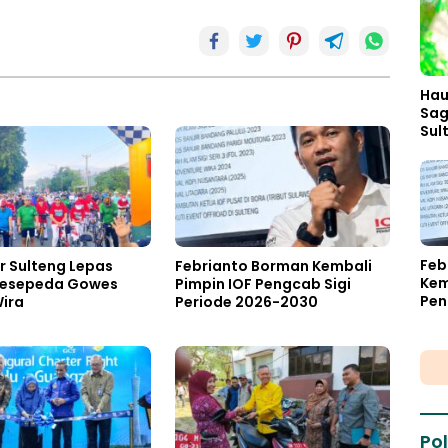
Hau
Sag
Sul
Jad
Keh
Feb
r Sulteng Lepas
Febrianto Borman Kembali
Kem
Pesepeda Gowes
Pimpin IOF Pengcab Sigi
Pen
ira
Periode 2026-2030
Per
Pol