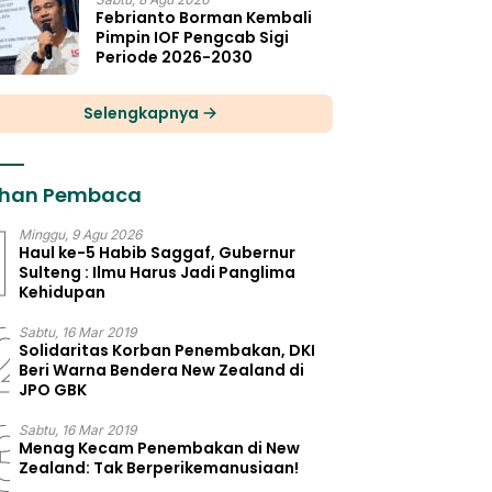
Febrianto Borman Kembali
Pimpin IOF Pengcab Sigi
Periode 2026-2030
Selengkapnya
lihan Pembaca
1
Minggu, 9 Agu 2026
Haul ke-5 Habib Saggaf, Gubernur
Sulteng : Ilmu Harus Jadi Panglima
Kehidupan
2
Sabtu, 16 Mar 2019
Solidaritas Korban Penembakan, DKI
Beri Warna Bendera New Zealand di
JPO GBK
3
Sabtu, 16 Mar 2019
Menag Kecam Penembakan di New
Zealand: Tak Berperikemanusiaan!