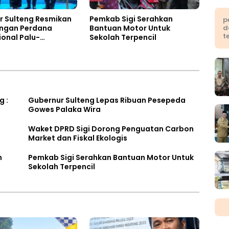
r Sulteng Resmikan
Pemkab Sigi Serahkan
p
ngan Perdana
Bantuan Motor Untuk
d
t
ional Palu-
Sekolah Terpencil
hou
g :
Gubernur Sulteng Lepas Ribuan Pesepeda
Gowes Palaka Wira
Waket DPRD Sigi Dorong Penguatan Carbon
Market dan Fiskal Ekologis
n
Pemkab Sigi Serahkan Bantuan Motor Untuk
Sekolah Terpencil