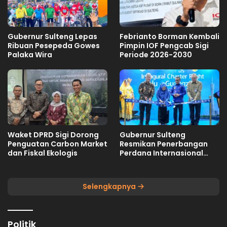
Gubernur Sulteng Lepas
Febrianto Borman Kembali
Ribuan Pesepeda Gowes
Pimpin IOF Pengcab Sigi
Palaka Wira
Periode 2026-2030
Waket DPRD Sigi Dorong
Gubernur Sulteng
Penguatan Carbon Market
Resmikan Penerbangan
dan Fiskal Ekologis
Perdana Internasional
Palu-Guangzhou
Selengkapnya
Politik