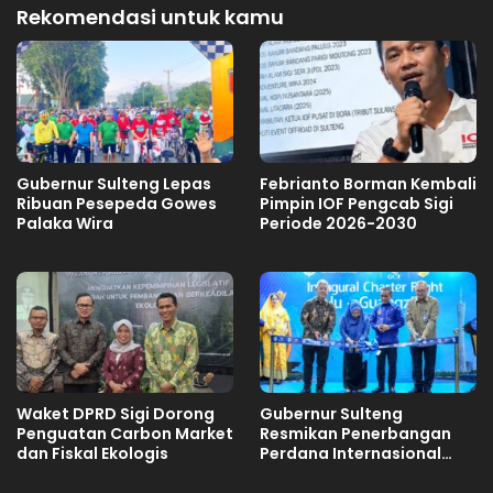
Rekomendasi untuk kamu
Gubernur Sulteng Lepas
Febrianto Borman Kembali
Ribuan Pesepeda Gowes
Pimpin IOF Pengcab Sigi
Palaka Wira
Periode 2026-2030
Waket DPRD Sigi Dorong
Gubernur Sulteng
Penguatan Carbon Market
Resmikan Penerbangan
dan Fiskal Ekologis
Perdana Internasional
Palu-Guangzhou