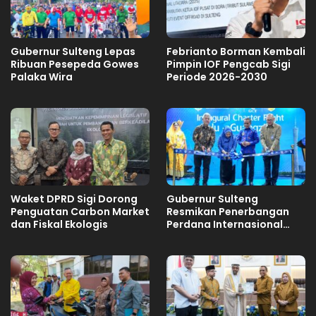
Gubernur Sulteng Lepas
Febrianto Borman Kembali
Ribuan Pesepeda Gowes
Pimpin IOF Pengcab Sigi
Palaka Wira
Periode 2026-2030
Waket DPRD Sigi Dorong
Gubernur Sulteng
Penguatan Carbon Market
Resmikan Penerbangan
dan Fiskal Ekologis
Perdana Internasional
Palu-Guangzhou