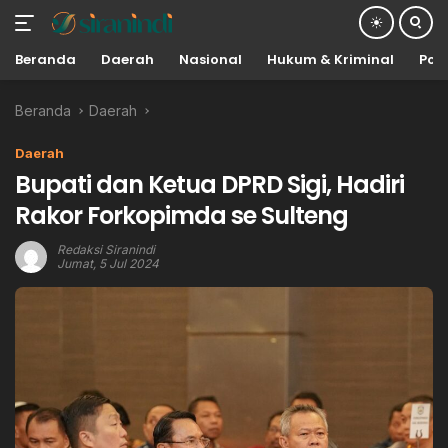
Beranda
Daerah
Nasional
Hukum & Kriminal
Poli
Langsung
Beranda
Daerah
ke
konten
Daerah
Bupati dan Ketua DPRD Sigi, Hadiri
Rakor Forkopimda se Sulteng
Redaksi Siranindi
Jumat, 5 Jul 2024