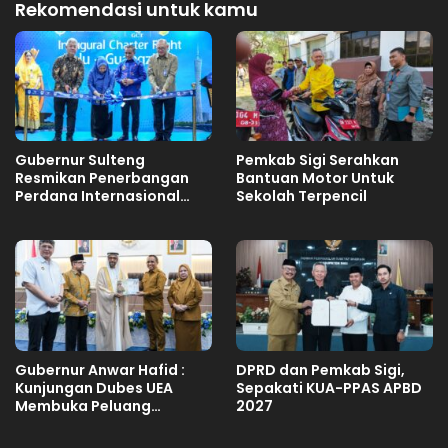
Rekomendasi untuk kamu
Gubernur Sulteng
Pemkab Sigi Serahkan
Resmikan Penerbangan
Bantuan Motor Untuk
Perdana Internasional
Sekolah Terpencil
Palu-Guangzhou
Gubernur Anwar Hafid :
DPRD dan Pemkab Sigi,
Kunjungan Dubes UEA
Sepakati KUA-PPAS APBD
Membuka Peluang
2027
Investasi Sulteng