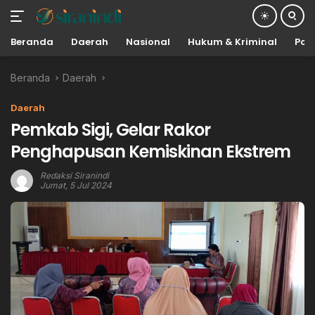
Beranda
Daerah
Nasional
Hukum & Kriminal
Poli
Langsung
Beranda
Daerah
ke
konten
Daerah
Pemkab Sigi, Gelar Rakor
Penghapusan Kemiskinan Ekstrem
Redaksi Siranindi
Jumat, 5 Jul 2024