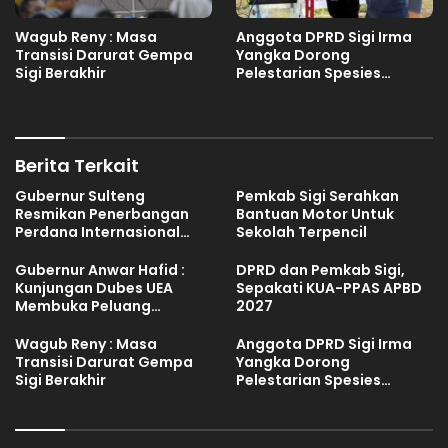
Wagub Reny : Masa
Anggota DPRD Sigi Irma
Transisi Darurat Gempa
Yangka Dorong
Sigi Berakhir
Pelestarian Spesies
Endemik Danau Lindu
Berita Terkait
Gubernur Sulteng
Pemkab Sigi Serahkan
Resmikan Penerbangan
Bantuan Motor Untuk
Perdana Internasional
Sekolah Terpencil
Palu-Guangzhou
Gubernur Anwar Hafid :
DPRD dan Pemkab Sigi,
Kunjungan Dubes UEA
Sepakati KUA-PPAS APBD
Membuka Peluang
2027
Investasi Sulteng
Wagub Reny : Masa
Anggota DPRD Sigi Irma
Transisi Darurat Gempa
Yangka Dorong
Sigi Berakhir
Pelestarian Spesies
Endemik Danau Lindu