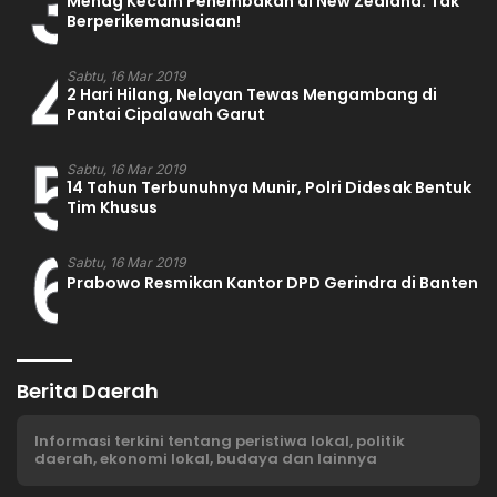
3
Menag Kecam Penembakan di New Zealand: Tak
Berperikemanusiaan!
4
Sabtu, 16 Mar 2019
2 Hari Hilang, Nelayan Tewas Mengambang di
Pantai Cipalawah Garut
5
Sabtu, 16 Mar 2019
14 Tahun Terbunuhnya Munir, Polri Didesak Bentuk
Tim Khusus
6
Sabtu, 16 Mar 2019
Prabowo Resmikan Kantor DPD Gerindra di Banten
Berita Daerah
Informasi terkini tentang peristiwa lokal, politik
daerah, ekonomi lokal, budaya dan lainnya