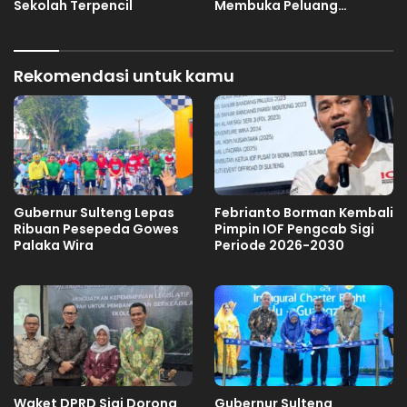
Sekolah Terpencil
Membuka Peluang
Investasi Sulteng
Rekomendasi untuk kamu
Gubernur Sulteng Lepas
Febrianto Borman Kembali
Ribuan Pesepeda Gowes
Pimpin IOF Pengcab Sigi
Palaka Wira
Periode 2026-2030
Waket DPRD Sigi Dorong
Gubernur Sulteng