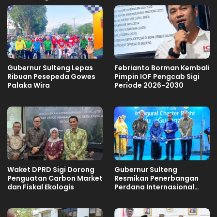
Gubernur Sulteng Lepas
Febrianto Borman Kembali
Ribuan Pesepeda Gowes
Pimpin IOF Pengcab Sigi
Palaka Wira
Periode 2026-2030
Waket DPRD Sigi Dorong
Gubernur Sulteng
Penguatan Carbon Market
Resmikan Penerbangan
dan Fiskal Ekologis
Perdana Internasional
Palu-Guangzhou