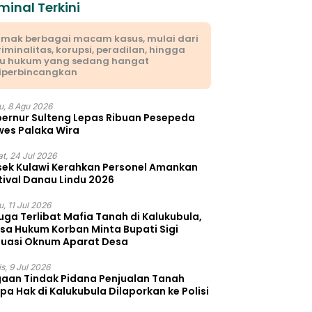
minal Terkini
imak berbagai macam kasus, mulai dari
riminalitas, korupsi, peradilan, hingga
su hukum yang sedang hangat
iperbincangkan
u, 8 Agu 2026
ernur Sulteng Lepas Ribuan Pesepeda
es Palaka Wira
t, 24 Jul 2026
sek Kulawi Kerahkan Personel Amankan
tival Danau Lindu 2026
, 11 Jul 2026
uga Terlibat Mafia Tanah di Kalukubula,
sa Hukum Korban Minta Bupati Sigi
luasi Oknum Aparat Desa
s, 9 Jul 2026
aan Tindak Pidana Penjualan Tanah
pa Hak di Kalukubula Dilaporkan ke Polisi