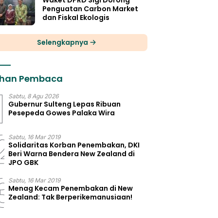
Waket DPRD Sigi Dorong
Penguatan Carbon Market
dan Fiskal Ekologis
Selengkapnya
lihan Pembaca
1
Sabtu, 8 Agu 2026
Gubernur Sulteng Lepas Ribuan
Pesepeda Gowes Palaka Wira
2
Sabtu, 16 Mar 2019
Solidaritas Korban Penembakan, DKI
Beri Warna Bendera New Zealand di
JPO GBK
3
Sabtu, 16 Mar 2019
Menag Kecam Penembakan di New
Zealand: Tak Berperikemanusiaan!