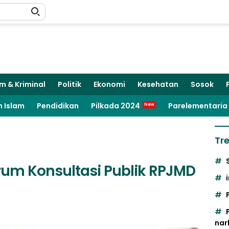
m & Kriminal
Politik
Ekonomi
Kesehatan
Sosok
 Islam
Pendidikan
Pilkada 2024
Parelementaria
Tr
orum Konsultasi Publik RPJMD
nar