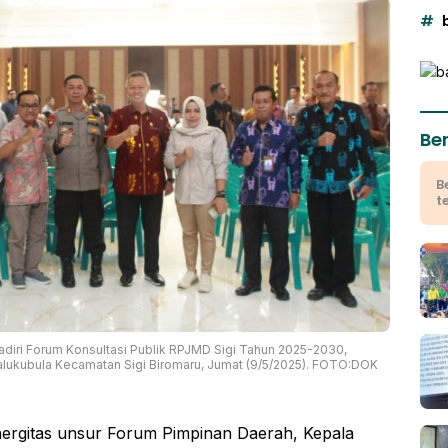
Ber
B
t
adiri Forum Konsultasi Publik RPJMD Sigi Tahun 2025-2030,
alukubula Kecamatan Sigi Biromaru, Jumat (9/5/2025). FOTO:DOK
ergitas unsur Forum Pimpinan Daerah, Kepala