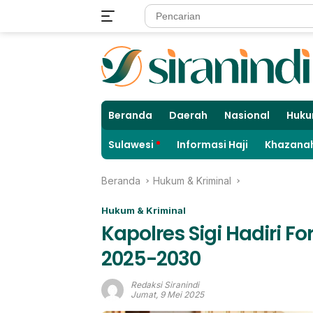
Langsung
ke
konten
Beranda
Daerah
Nasional
Huku
Sulawesi
Informasi Haji
Khazanah
Beranda
Hukum & Kriminal
Hukum & Kriminal
Kapolres Sigi Hadiri F
2025-2030
Redaksi Siranindi
Jumat, 9 Mei 2025