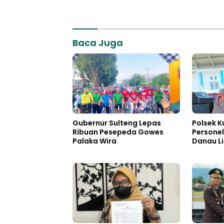
Baca Juga
Gubernur Sulteng Lepas
Polsek K
Ribuan Pesepeda Gowes
Personel
Palaka Wira
Danau L