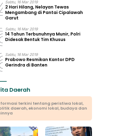
4
Sabtu, 16 Mar 2019
2 Hari Hilang, Nelayan Tewas
Mengambang di Pantai Cipalawah
Garut
5
Sabtu, 16 Mar 2019
14 Tahun Terbunuhnya Munir, Polri
Didesak Bentuk Tim Khusus
6
Sabtu, 16 Mar 2019
Prabowo Resmikan Kantor DPD
Gerindra di Banten
rita Daerah
nformasi terkini tentang peristiwa lokal,
olitik daerah, ekonomi lokal, budaya dan
ainnya