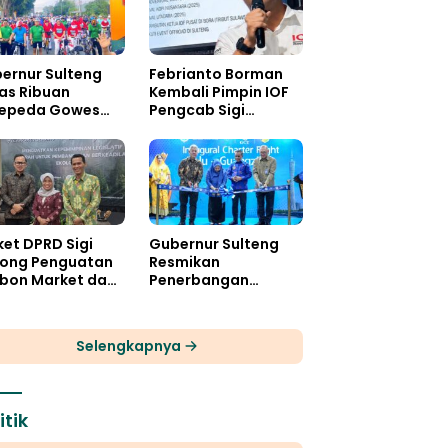
ernur Sulteng
Febrianto Borman
as Ribuan
Kembali Pimpin IOF
epeda Gowes
Pengcab Sigi
aka Wira
Periode 2026-2030
et DPRD Sigi
Gubernur Sulteng
ong Penguatan
Resmikan
bon Market dan
Penerbangan
al Ekologis
Perdana
Internasional Palu-
Guangzhou
Selengkapnya
itik