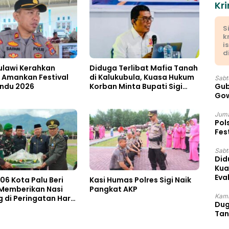
Kri
S
k
i
d
ulawi Kerahkan
Diduga Terlibat Mafia Tanah
 Amankan Festival
di Kalukubula, Kuasa Hukum
Sabt
indu 2026
Korban Minta Bupati Sigi
Gub
Evaluasi Oknum Aparat Desa
Gow
Juma
Pol
Fes
Sabtu
Did
Kua
Eva
06 Kota Palu Beri
Kasi Humas Polres Sigi Naik
 Memberikan Nasi
Pangkat AKP
Kami
di Peringatan Hari
Dug
kara ke 80
Tan