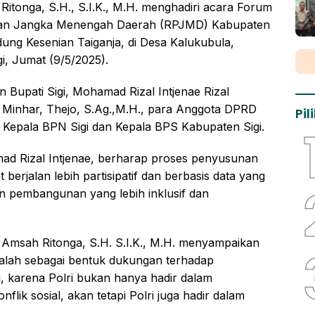
Ritonga, S.H., S.I.K., M.H. menghadiri acara Forum
nan Jangka Menengah Daerah (RPJMD) Kabupaten
ung Kesenian Taiganja, di Desa Kalukubula,
i, Jumat (9/5/2025).
in Bupati Sigi, Mohamad Rizal Intjenae Rizal
i, Minhar, Thejo, S.Ag.,M.H., para Anggota DPRD
Pi
, Kepala BPN Sigi dan Kepala BPS Kabupaten Sigi.
ad Rizal Intjenae, berharap proses penyusunan
erjalan lebih partisipatif dan berbasis data yang
an pembangunan yang lebih inklusif dan
i Amsah Ritonga, S.H. S.I.K., M.H. menyampaikan
dalah sebagai bentuk dukungan terhadap
 karena Polri bukan hanya hadir dalam
ik sosial, akan tetapi Polri juga hadir dalam