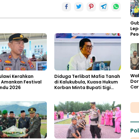
Gub
Lep
Pes
Pal
Wak
ulawi Kerahkan
Diduga Terlibat Mafia Tanah
Dor
 Amankan Festival
di Kalukubula, Kuasa Hukum
Car
indu 2026
Korban Minta Bupati Sigi
Fisk
Evaluasi Oknum Aparat Desa
Pol