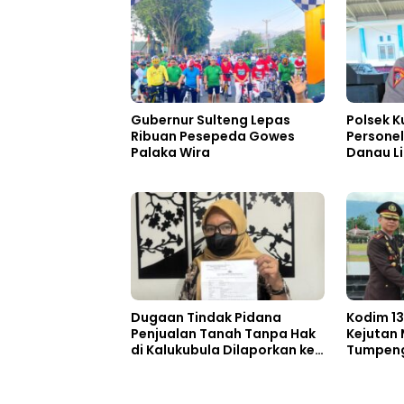
Gubernur Sulteng Lepas
Polsek K
Ribuan Pesepeda Gowes
Personel
Palaka Wira
Danau L
Dugaan Tindak Pidana
Kodim 13
Penjualan Tanah Tanpa Hak
Kejutan
di Kalukubula Dilaporkan ke
Tumpeng 
Polisi
Bhayang