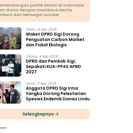
erkembangan politik terkini di Indonesia
an dunia dengan membaca berita
erbaru dari berbagai sumber
Sabtu, 8 Agu 2026
Waket DPRD Sigi Dorong
Penguatan Carbon Market
dan Fiskal Ekologis
Selasa, 4 Agu 2026
DPRD dan Pemkab Sigi,
Sepakati KUA-PPAS APBD
2027
Senin, 3 Agu 2026
Anggota DPRD Sigi Irma
Yangka Dorong Pelestarian
Spesies Endemik Danau Lindu
Selengkapnya