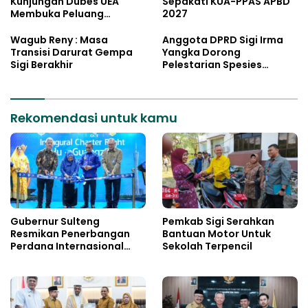
Kunjungan Dubes UEA
Sepakati KUA-PPAS APBD
Membuka Peluang
2027
Investasi Sulteng
Wagub Reny : Masa
Anggota DPRD Sigi Irma
Transisi Darurat Gempa
Yangka Dorong
Sigi Berakhir
Pelestarian Spesies
Endemik Danau Lindu
Rekomendasi untuk kamu
Gubernur Sulteng
Pemkab Sigi Serahkan
Resmikan Penerbangan
Bantuan Motor Untuk
Perdana Internasional
Sekolah Terpencil
Palu-Guangzhou