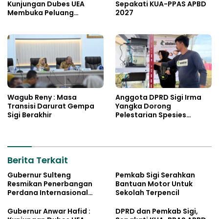
Kunjungan Dubes UEA
Sepakati KUA-PPAS APBD
Membuka Peluang
2027
Investasi Sulteng
Wagub Reny : Masa
Anggota DPRD Sigi Irma
Transisi Darurat Gempa
Yangka Dorong
Sigi Berakhir
Pelestarian Spesies
Endemik Danau Lindu
Berita Terkait
Gubernur Sulteng
Pemkab Sigi Serahkan
Resmikan Penerbangan
Bantuan Motor Untuk
Perdana Internasional
Sekolah Terpencil
Palu-Guangzhou
Gubernur Anwar Hafid :
DPRD dan Pemkab Sigi,