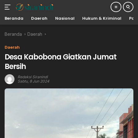
Beranda
Daerah
Nasional
Hukum & Kriminal
Poli
Langsung
Beranda
Daerah
ke
konten
Daerah
Desa Kabobona Giatkan Jumat
Bersih
Redaksi Siranindi
Sabtu, 8 Jun 2024