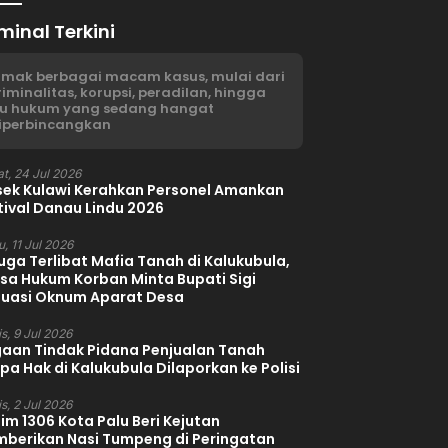
minal Terkini
imak berbagai macam kasus, mulai dari
riminalitas, korupsi, peradilan, hingga
su hukum yang sedang hangat
iperbincangkan
t, 24 Jul 2026
sek Kulawi Kerahkan Personel Amankan
tival Danau Lindu 2026
, 11 Jul 2026
uga Terlibat Mafia Tanah di Kalukubula,
sa Hukum Korban Minta Bupati Sigi
luasi Oknum Aparat Desa
s, 9 Jul 2026
aan Tindak Pidana Penjualan Tanah
pa Hak di Kalukubula Dilaporkan ke Polisi
s, 2 Jul 2026
im 1306 Kota Palu Beri Kejutan
berikan Nasi Tumpeng di Peringatan