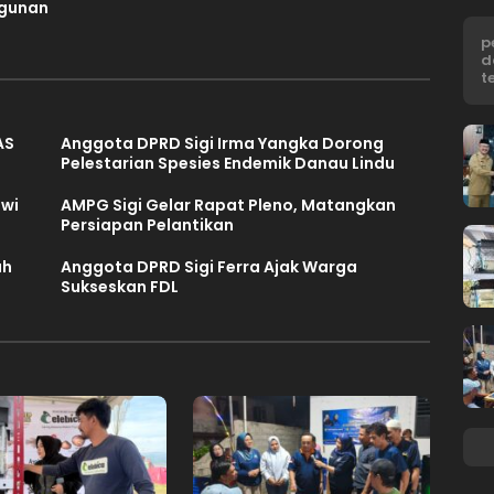
gunan
p
d
t
AS
Anggota DPRD Sigi Irma Yangka Dorong
Pelestarian Spesies Endemik Danau Lindu
awi
AMPG Sigi Gelar Rapat Pleno, Matangkan
Persiapan Pelantikan
ah
Anggota DPRD Sigi Ferra Ajak Warga
Sukseskan FDL