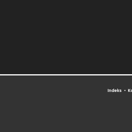
Indeks
K