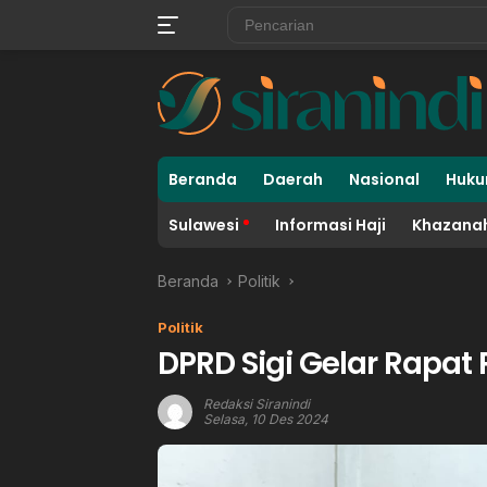
Langsung
ke
konten
Beranda
Daerah
Nasional
Huku
Sulawesi
Informasi Haji
Khazanah
Beranda
Politik
Politik
DPRD Sigi Gelar Rapat 
Redaksi Siranindi
Selasa, 10 Des 2024