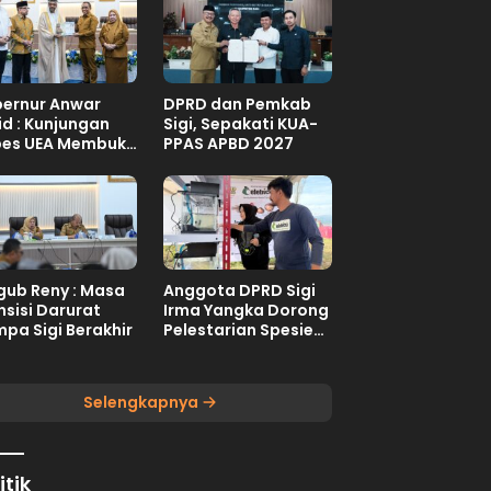
ernur Anwar
DPRD dan Pemkab
id : Kunjungan
Sigi, Sepakati KUA-
es UEA Membuka
PPAS APBD 2027
uang Investasi
teng
ub Reny : Masa
Anggota DPRD Sigi
nsisi Darurat
Irma Yangka Dorong
pa Sigi Berakhir
Pelestarian Spesies
Endemik Danau
Lindu
Selengkapnya
itik