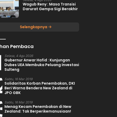
Wagub Reny : Masa Transisi
Darurat Gempa Sigi Berakhir
Selengkapnya
lihan Pembaca
1
Selasa, 4 Agu 2026
Gubernur Anwar Hafid : Kunjungan
Dubes UEA Membuka Peluang Investasi
Sulteng
2
Sabtu, 16 Mar 2019
Solidaritas Korban Penembakan, DKI
Beri Warna Bendera New Zealand di
JPO GBK
3
Sabtu, 16 Mar 2019
Menag Kecam Penembakan di New
Zealand: Tak Berperikemanusiaan!