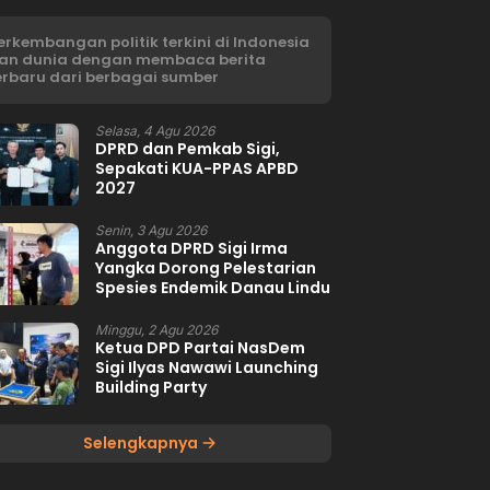
erkembangan politik terkini di Indonesia
an dunia dengan membaca berita
erbaru dari berbagai sumber
Selasa, 4 Agu 2026
DPRD dan Pemkab Sigi,
Sepakati KUA-PPAS APBD
2027
Senin, 3 Agu 2026
Anggota DPRD Sigi Irma
Yangka Dorong Pelestarian
Spesies Endemik Danau Lindu
Minggu, 2 Agu 2026
Ketua DPD Partai NasDem
Sigi Ilyas Nawawi Launching
Building Party
Selengkapnya