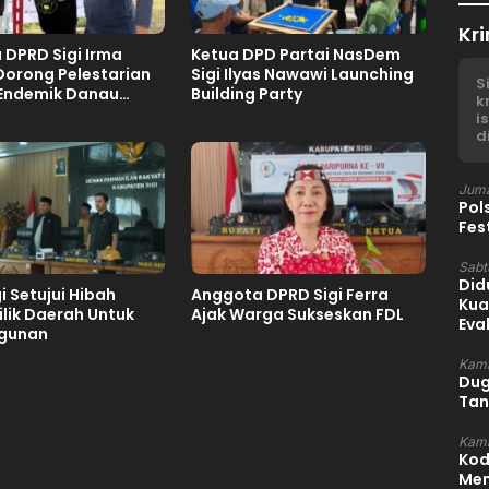
Kri
DPRD Sigi Irma
Ketua DPD Partai NasDem
Dorong Pelestarian
Sigi Ilyas Nawawi Launching
S
 Endemik Danau
Building Party
k
i
d
Juma
Pol
Fes
Sabtu
Did
i Setujui Hibah
Anggota DPRD Sigi Ferra
Kua
lik Daerah Untuk
Ajak Warga Sukseskan FDL
Eva
gunan
Kami
Dug
Tan
Kami
Kod
Mem