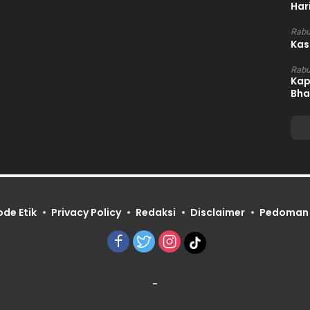
Har
Rabu
Kas
Rabu
Kap
Bha
ode Etik
Privacy Policy
Redaksi
Disclaimer
Pedoman 
-