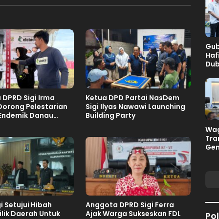
Gub
Haf
Dub
Pel
Sul
DPRD Sigi Irma
Ketua DPD Partai NasDem
Dorong Pelestarian
Sigi Ilyas Nawawi Launching
 Endemik Danau
Building Party
Wag
Tra
Gem
i Setujui Hibah
Anggota DPRD Sigi Ferra
lik Daerah Untuk
Ajak Warga Sukseskan FDL
Pol