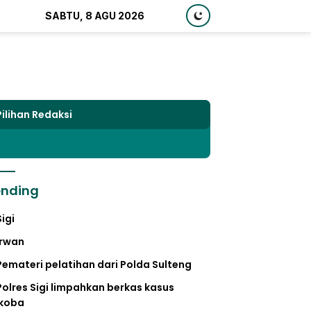
SABTU, 8 AGU 2026
Pilihan Redaksi
ending
Sigi
irwan
Pemateri pelatihan dari Polda Sulteng
Polres Sigi limpahkan berkas kasus
koba