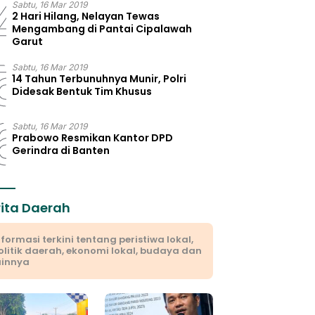
4
Sabtu, 16 Mar 2019
2 Hari Hilang, Nelayan Tewas
Mengambang di Pantai Cipalawah
Garut
5
Sabtu, 16 Mar 2019
14 Tahun Terbunuhnya Munir, Polri
Didesak Bentuk Tim Khusus
6
Sabtu, 16 Mar 2019
Prabowo Resmikan Kantor DPD
Gerindra di Banten
rita Daerah
nformasi terkini tentang peristiwa lokal,
olitik daerah, ekonomi lokal, budaya dan
ainnya