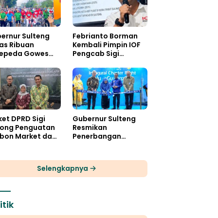
ernur Sulteng
Febrianto Borman
as Ribuan
Kembali Pimpin IOF
epeda Gowes
Pengcab Sigi
aka Wira
Periode 2026-2030
et DPRD Sigi
Gubernur Sulteng
ong Penguatan
Resmikan
bon Market dan
Penerbangan
al Ekologis
Perdana
Internasional Palu-
Guangzhou
Selengkapnya
itik