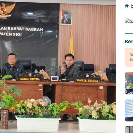
Ber
B
t