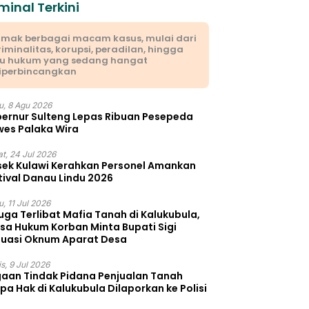
minal Terkini
imak berbagai macam kasus, mulai dari
riminalitas, korupsi, peradilan, hingga
su hukum yang sedang hangat
iperbincangkan
u, 8 Agu 2026
ernur Sulteng Lepas Ribuan Pesepeda
es Palaka Wira
t, 24 Jul 2026
sek Kulawi Kerahkan Personel Amankan
tival Danau Lindu 2026
, 11 Jul 2026
uga Terlibat Mafia Tanah di Kalukubula,
sa Hukum Korban Minta Bupati Sigi
luasi Oknum Aparat Desa
s, 9 Jul 2026
aan Tindak Pidana Penjualan Tanah
pa Hak di Kalukubula Dilaporkan ke Polisi