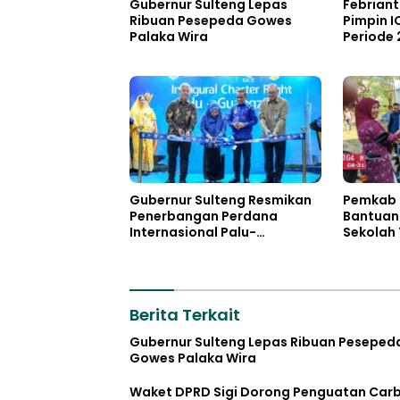
Gubernur Sulteng Lepas
Febrian
Ribuan Pesepeda Gowes
Pimpin I
Palaka Wira
Periode
Gubernur Sulteng Resmikan
Pemkab 
Penerbangan Perdana
Bantuan
Internasional Palu-
Sekolah 
Guangzhou
Berita Terkait
Gubernur Sulteng Lepas Ribuan Peseped
Gowes Palaka Wira
Waket DPRD Sigi Dorong Penguatan Car