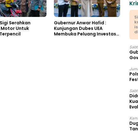
Kri
S
k
Sigi Serahkan
Gubernur Anwar Hafid :
i
 Motor Untuk
Kunjungan Dubes UEA
d
Terpencil
Membuka Peluang Investasi
Sulteng
Sabt
Gub
Gow
Juma
Pol
Fes
Sabtu
Did
Kua
Eva
Kami
Dug
Tan