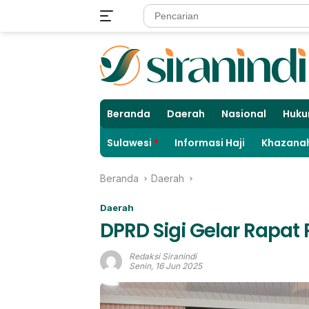
Langsung
ke
konten
Beranda
Daerah
Nasional
Huku
Sulawesi
Informasi Haji
Khazanah
Beranda
Daerah
Daerah
DPRD Sigi Gelar Rapat 
Redaksi Siranindi
Senin, 16 Jun 2025