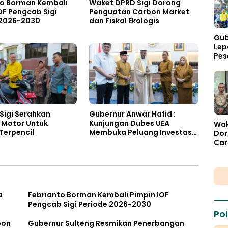
to Borman Kembali
Waket DPRD Sigi Dorong
OF Pengcab Sigi
Penguatan Carbon Market
 2026-2030
dan Fiskal Ekologis
Gub
Lep
Pes
Pal
Sigi Serahkan
Gubernur Anwar Hafid :
 Motor Untuk
Kunjungan Dubes UEA
Wak
Terpencil
Membuka Peluang Investasi
Dor
Sulteng
Car
Fisk
a
Febrianto Borman Kembali Pimpin IOF
Pengcab Sigi Periode 2026-2030
Pol
bon
Gubernur Sulteng Resmikan Penerbangan