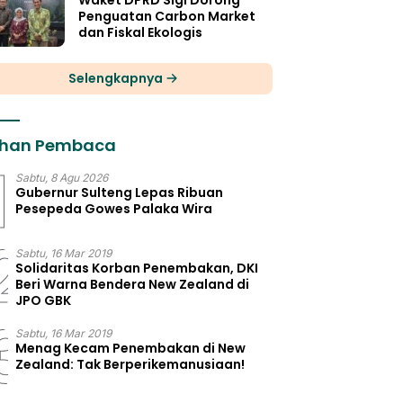
Waket DPRD Sigi Dorong
Penguatan Carbon Market
dan Fiskal Ekologis
Selengkapnya
lihan Pembaca
1
Sabtu, 8 Agu 2026
Gubernur Sulteng Lepas Ribuan
Pesepeda Gowes Palaka Wira
2
Sabtu, 16 Mar 2019
Solidaritas Korban Penembakan, DKI
Beri Warna Bendera New Zealand di
JPO GBK
3
Sabtu, 16 Mar 2019
Menag Kecam Penembakan di New
Zealand: Tak Berperikemanusiaan!