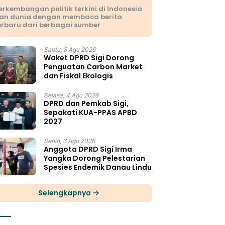
erkembangan politik terkini di Indonesia
an dunia dengan membaca berita
erbaru dari berbagai sumber
Sabtu, 8 Agu 2026
Waket DPRD Sigi Dorong
Penguatan Carbon Market
dan Fiskal Ekologis
Selasa, 4 Agu 2026
DPRD dan Pemkab Sigi,
Sepakati KUA-PPAS APBD
2027
Senin, 3 Agu 2026
Anggota DPRD Sigi Irma
Yangka Dorong Pelestarian
Spesies Endemik Danau Lindu
Selengkapnya