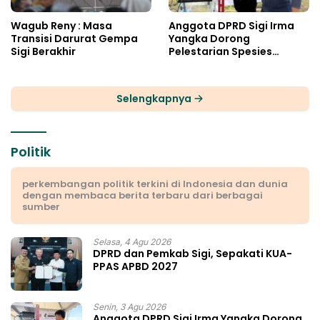
Wagub Reny : Masa
Anggota DPRD Sigi Irma
Transisi Darurat Gempa
Yangka Dorong
Sigi Berakhir
Pelestarian Spesies
Endemik Danau Lindu
Selengkapnya
Politik
perkembangan politik terkini di Indonesia dan dunia
dengan membaca berita terbaru dari berbagai
sumber
Selasa, 4 Agu 2026
DPRD dan Pemkab Sigi, Sepakati KUA-
PPAS APBD 2027
Senin, 3 Agu 2026
Anggota DPRD Sigi Irma Yangka Dorong