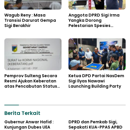
Wagub Reny : Masa
Anggota DPRD Sigi Irma
Transisi Darurat Gempa
Yangka Dorong
Sigi Berakhir
Pelestarian Spesies
Endemik Danau Lindu
Pemprov Sulteng Secara
Ketua DPD Partai NasDem
Resmi Ajukan Keberatan
Sigi Ilyas Nawawi
atas Pencabutan Status
Launching Building Party
Tuan Rumah FORNAS IX
Tahun 2027
Berita Terkait
Gubernur Anwar Hafid :
DPRD dan Pemkab Sigi,
Kunjungan Dubes UEA
Sepakati KUA-PPAS APBD