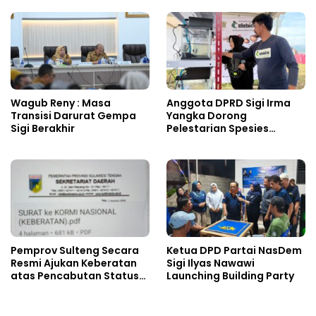
Wagub Reny : Masa
Anggota DPRD Sigi Irma
Transisi Darurat Gempa
Yangka Dorong
Sigi Berakhir
Pelestarian Spesies
Endemik Danau Lindu
Pemprov Sulteng Secara
Ketua DPD Partai NasDem
Resmi Ajukan Keberatan
Sigi Ilyas Nawawi
atas Pencabutan Status
Launching Building Party
Tuan Rumah FORNAS IX
Tahun 2027