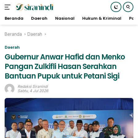
Beranda
Daerah
Nasional
Hukum & Kriminal
Poli
Langsung
Beranda
Daerah
ke
konten
Daerah
Gubernur Anwar Hafid dan Menko
Pangan Zulkifli Hasan Serahkan
Bantuan Pupuk untuk Petani Sigi
Redaksi Siranindi
Sabtu, 4 Jul 2026