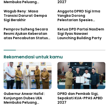
Membuka Peluang
2027
Investasi Sulteng
Wagub Reny : Masa
Anggota DPRD Sigi Irma
Transisi Darurat Gempa
Yangka Dorong
Sigi Berakhir
Pelestarian Spesies
Endemik Danau Lindu
Pemprov Sulteng Secara
Ketua DPD Partai NasDem
Resmi Ajukan Keberatan
Sigi Ilyas Nawawi
atas Pencabutan Status
Launching Building Party
Tuan Rumah FORNAS IX
Tahun 2027
Rekomendasi untuk kamu
Gubernur Anwar Hafid :
DPRD dan Pemkab Sigi,
Kunjungan Dubes UEA
Sepakati KUA-PPAS APBD
Membuka Peluang
2027
Investasi Sulteng