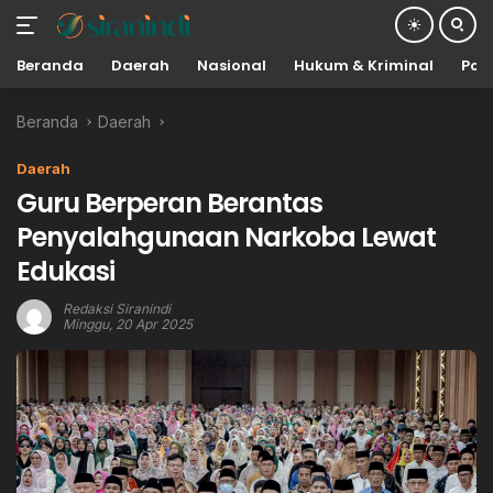
Beranda
Daerah
Nasional
Hukum & Kriminal
Poli
Langsung
Beranda
Daerah
ke
konten
Daerah
Guru Berperan Berantas
Penyalahgunaan Narkoba Lewat
Edukasi
Redaksi Siranindi
Minggu, 20 Apr 2025