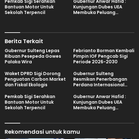
Pemkab Sigi Serahkan
Gubernur Anwar Hafid :
Bantuan Motor Untuk
Kunjungan Dubes UEA
Sekolah Terpencil
Membuka Peluang
Investasi Sulteng
Berita Terkait
Gubernur Sulteng Lepas
Febrianto Borman Kembali
Ribuan Pesepeda Gowes
Pimpin IOF Pengcab Sigi
Palaka Wira
Periode 2026-2030
Waket DPRD Sigi Dorong
Gubernur Sulteng
Penguatan Carbon Market
Resmikan Penerbangan
dan Fiskal Ekologis
Perdana Internasional
Palu-Guangzhou
Pemkab Sigi Serahkan
Gubernur Anwar Hafid :
Bantuan Motor Untuk
Kunjungan Dubes UEA
Sekolah Terpencil
Membuka Peluang
Investasi Sulteng
Rekomendasi untuk kamu