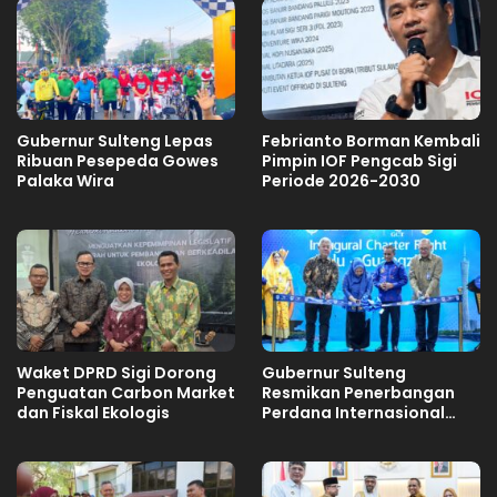
Gubernur Sulteng Lepas
Febrianto Borman Kembali
Ribuan Pesepeda Gowes
Pimpin IOF Pengcab Sigi
Palaka Wira
Periode 2026-2030
Waket DPRD Sigi Dorong
Gubernur Sulteng
Penguatan Carbon Market
Resmikan Penerbangan
dan Fiskal Ekologis
Perdana Internasional
Palu-Guangzhou