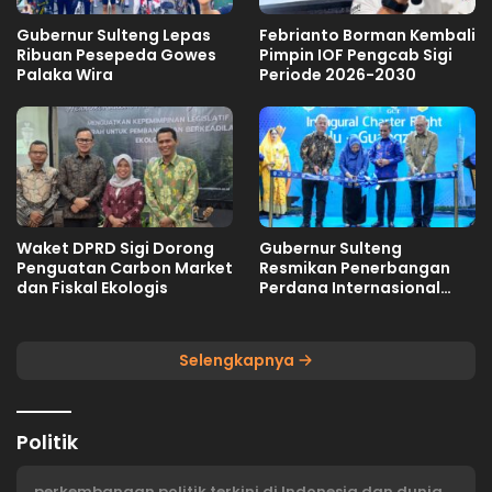
Gubernur Sulteng Lepas
Febrianto Borman Kembali
Ribuan Pesepeda Gowes
Pimpin IOF Pengcab Sigi
Palaka Wira
Periode 2026-2030
Waket DPRD Sigi Dorong
Gubernur Sulteng
Penguatan Carbon Market
Resmikan Penerbangan
dan Fiskal Ekologis
Perdana Internasional
Palu-Guangzhou
Selengkapnya
Politik
perkembangan politik terkini di Indonesia dan dunia