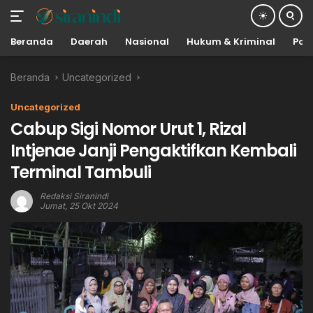
Beranda
Daerah
Nasional
Hukum & Kriminal
Poli
Langsung
Beranda
Uncategorized
ke
konten
Uncategorized
Cabup Sigi Nomor Urut 1, Rizal
Intjenae Janji Pengaktifkan Kembali
Terminal Tambuli
Redaksi Siranindi
Jumat, 25 Okt 2024