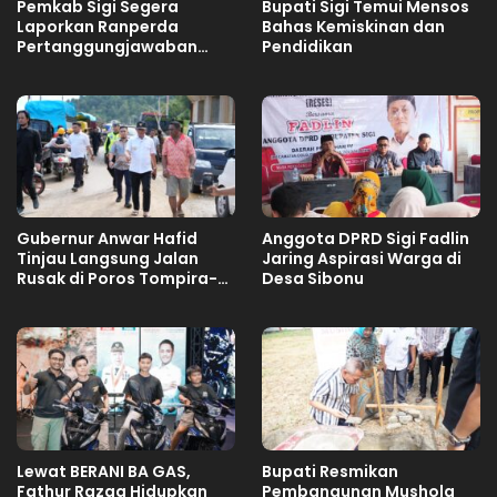
Pemkab Sigi Segera
Bupati Sigi Temui Mensos
Laporkan Ranperda
Bahas Kemiskinan dan
Pertanggungjawaban
Pendidikan
APBD 2025
Gubernur Anwar Hafid
Anggota DPRD Sigi Fadlin
Tinjau Langsung Jalan
Jaring Aspirasi Warga di
Rusak di Poros Tompira-
Desa Sibonu
Bungku, Minta Balai
Segera Tangani
Lewat BERANI BA GAS,
Bupati Resmikan
Fathur Razaq Hidupkan
Pembangunan Mushola