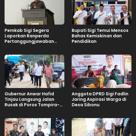
Pemkab Sigi Segera
Bupati Sigi Temui Mensos
Laporkan Ranperda
Bahas Kemiskinan dan
Pertanggungjawaban
Pendidikan
APBD 2025
Gubernur Anwar Hafid
Anggota DPRD Sigi Fadlin
Tinjau Langsung Jalan
Jaring Aspirasi Warga di
Rusak di Poros Tompira-
Desa Sibonu
Bungku, Minta Balai
Segera Tangani