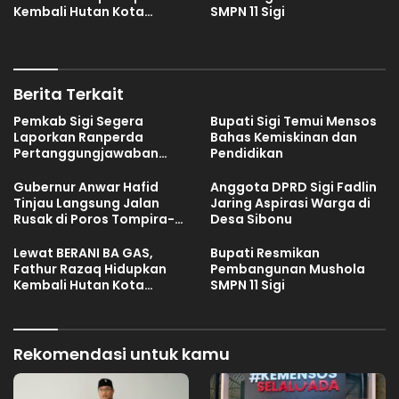
Kembali Hutan Kota
SMPN 11 Sigi
Kaombona
Berita Terkait
Pemkab Sigi Segera
Bupati Sigi Temui Mensos
Laporkan Ranperda
Bahas Kemiskinan dan
Pertanggungjawaban
Pendidikan
APBD 2025
Gubernur Anwar Hafid
Anggota DPRD Sigi Fadlin
Tinjau Langsung Jalan
Jaring Aspirasi Warga di
Rusak di Poros Tompira-
Desa Sibonu
Bungku, Minta Balai
Segera Tangani
Lewat BERANI BA GAS,
Bupati Resmikan
Fathur Razaq Hidupkan
Pembangunan Mushola
Kembali Hutan Kota
SMPN 11 Sigi
Kaombona
Rekomendasi untuk kamu