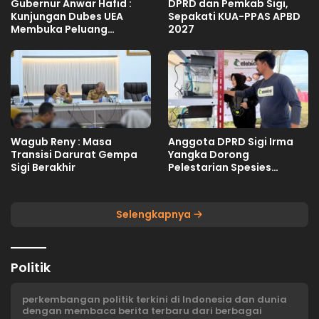
Gubernur Anwar Hafid :
DPRD dan Pemkab Sigi,
Kunjungan Dubes UEA
Sepakati KUA-PPAS APBD
Membuka Peluang
2027
Investasi Sulteng
Wagub Reny : Masa
Anggota DPRD Sigi Irma
Transisi Darurat Gempa
Yangka Dorong
Sigi Berakhir
Pelestarian Spesies
Endemik Danau Lindu
Selengkapnya
Politik
perkembangan politik terkini di Indonesia dan dunia
dengan membaca berita terbaru dari berbagai