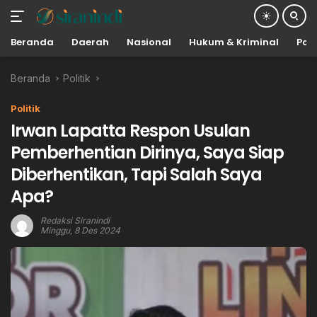
Beranda
Daerah
Nasional
Hukum & Kriminal
Poli
Langsung
Beranda
Politik
ke
konten
Politik
Irwan Lapatta Respon Usulan
Pemberhentian Dirinya, Saya Siap
Diberhentikan, Tapi Salah Saya
Apa?
Redaksi Siranindi
Minggu, 8 Des 2024