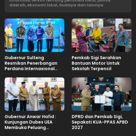
Informasi terkini tentang peristiwa lokal, politik
daerah, ekonomi lokal, budaya dan lainnya
Gubernur Sulteng
Pemkab Sigi Serahkan
Resmikan Penerbangan
Bantuan Motor Untuk
Perdana Internasional
Sekolah Terpencil
Palu-Guangzhou
Gubernur Anwar Hafid :
DPRD dan Pemkab Sigi,
Kunjungan Dubes UEA
Sepakati KUA-PPAS APBD
Membuka Peluang
2027
Investasi Sulteng