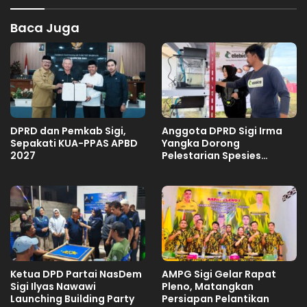
Baca Juga
DPRD dan Pemkab Sigi,
Anggota DPRD Sigi Irma
Sepakati KUA-PPAS APBD
Yangka Dorong
2027
Pelestarian Spesies
Endemik Danau Lindu
Ketua DPD Partai NasDem
AMPG Sigi Gelar Rapat
Sigi Ilyas Nawawi
Pleno, Matangkan
Launching Building Party
Persiapan Pelantikan