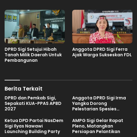
DPRD Sigi Setujui Hibah
Anggota DPRD Sigi Ferra
Tanah Milik Daerah Untuk
Ajak Warga Sukseskan FDL
Pembangunan
Berita Terkait
DPRD dan Pemkab Sigi,
Anggota DPRD Sigi Irma
Sepakati KUA-PPAS APBD
Yangka Dorong
2027
Pelestarian Spesies
Endemik Danau Lindu
Ketua DPD Partai NasDem
AMPG Sigi Gelar Rapat
Sigi Ilyas Nawawi
Pleno, Matangkan
Launching Building Party
Persiapan Pelantikan