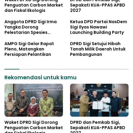
Penguatan Carbon Market
Sepakati KUA-PPAS APBD
dan Fiskal Ekologis
2027
Anggota DPRD Sigi Irma
Ketua DPD Partai NasDem
Yangka Dorong
Sigi Ilyas Nawawi
Pelestarian Spesies
Launching Building Party
Endemik Danau Lindu
AMPG Sigi Gelar Rapat
DPRD Sigi Setujui Hibah
Pleno, Matangkan
Tanah Milik Daerah Untuk
Persiapan Pelantikan
Pembangunan
Rekomendasi untuk kamu
Waket DPRD Sigi Dorong
DPRD dan Pemkab Sigi,
Penguatan Carbon Market
Sepakati KUA-PPAS APBD
dan Fiskal Ekologis
2027