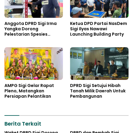
Anggota DPRD Sigi Irma
Ketua DPD Partai NasDem
Yangka Dorong
Sigi Ilyas Nawawi
Pelestarian Spesies
Launching Building Party
Endemik Danau Lindu
AMPG Sigi Gelar Rapat
DPRD Sigi Setujui Hibah
Pleno, Matangkan
Tanah Milik Daerah Untuk
Persiapan Pelantikan
Pembangunan
Berita Terkait
Waket DPRD Sigi Dorong
DPRD dan Pemkab Sigi,