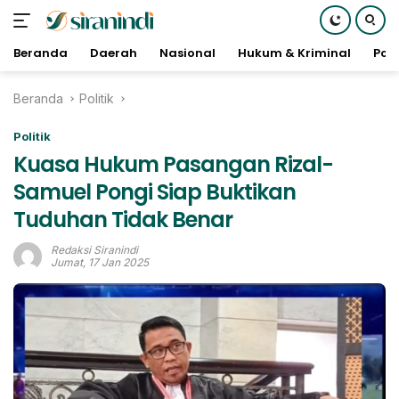
Beranda
Daerah
Nasional
Hukum & Kriminal
Poli
Langsung
Beranda
Politik
ke
konten
Politik
Kuasa Hukum Pasangan Rizal-
Samuel Pongi Siap Buktikan
Tuduhan Tidak Benar
Redaksi Siranindi
Jumat, 17 Jan 2025