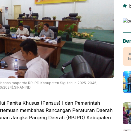
Ber
B
t
bahas ranperda RPJPD Kabupaten Sigi tahun 2025-2045,
/6/2024).SIRANINDI
i Panitia Khusus (Pansus) I dan Pemerintah
pertemuan membahas Rancangan Peraturan Daerah
unan Jangka Panjang Daerah (RPJPD) Kabupaten