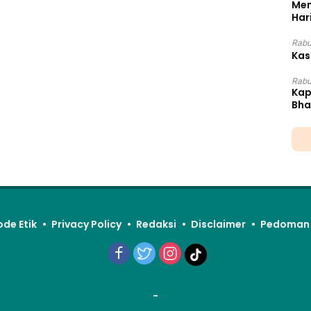
Mem
Har
Rabu
Kas
Rabu
Kap
Bha
ode Etik
Privacy Policy
Redaksi
Disclaimer
Pedoman 
-