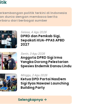
itik
erkembangan politik terkini di Indonesia
an dunia dengan membaca berita
erbaru dari berbagai sumber
Selasa, 4 Agu 2026
DPRD dan Pemkab Sigi,
Sepakati KUA-PPAS APBD
2027
Senin, 3 Agu 2026
Anggota DPRD Sigi Irma
Yangka Dorong Pelestarian
Spesies Endemik Danau Lindu
Minggu, 2 Agu 2026
Ketua DPD Partai NasDem
Sigi Ilyas Nawawi Launching
Building Party
Selengkapnya