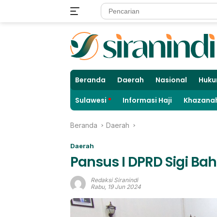
Langsung
ke
konten
Beranda
Daerah
Nasional
Huku
Sulawesi
Informasi Haji
Khazanah
Beranda
Daerah
Daerah
Pansus I DPRD Sigi B
Redaksi Siranindi
Rabu, 19 Jun 2024