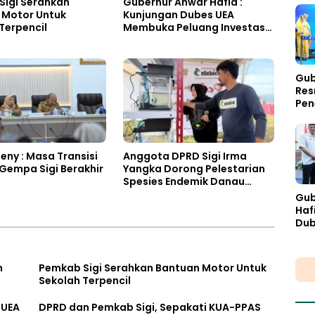
Sigi Serahkan
Gubernur Anwar Hafid :
 Motor Untuk
Kunjungan Dubes UEA
Terpencil
Membuka Peluang Investasi
Sulteng
Gub
Res
Pen
Per
Int
Gu
ny : Masa Transisi
Anggota DPRD Sigi Irma
Gempa Sigi Berakhir
Yangka Dorong Pelestarian
Spesies Endemik Danau
Lindu
Gub
Haf
Dub
Pel
Sul
n
Pemkab Sigi Serahkan Bantuan Motor Untuk
Sekolah Terpencil
 UEA
DPRD dan Pemkab Sigi, Sepakati KUA-PPAS