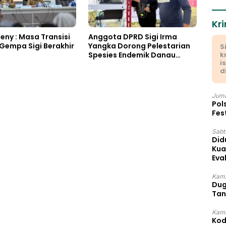
Kri
ny : Masa Transisi
Anggota DPRD Sigi Irma
Gempa Sigi Berakhir
Yangka Dorong Pelestarian
S
Spesies Endemik Danau
k
i
Lindu
d
Juma
Pol
Fes
Sabtu
Did
Kua
Eva
Kami
Dug
Tan
Kami
Kod