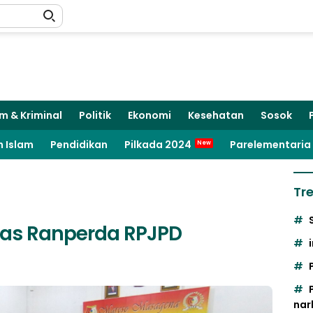
m & Kriminal
Politik
Ekonomi
Kesehatan
Sosok
 Islam
Pendidikan
Pilkada 2024
Parelementaria
Tr
ahas Ranperda RPJPD
nar