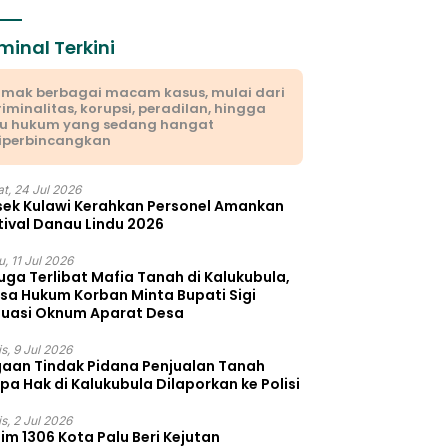
minal Terkini
imak berbagai macam kasus, mulai dari
riminalitas, korupsi, peradilan, hingga
su hukum yang sedang hangat
iperbincangkan
t, 24 Jul 2026
sek Kulawi Kerahkan Personel Amankan
tival Danau Lindu 2026
, 11 Jul 2026
uga Terlibat Mafia Tanah di Kalukubula,
sa Hukum Korban Minta Bupati Sigi
luasi Oknum Aparat Desa
s, 9 Jul 2026
aan Tindak Pidana Penjualan Tanah
pa Hak di Kalukubula Dilaporkan ke Polisi
s, 2 Jul 2026
im 1306 Kota Palu Beri Kejutan