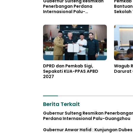
Gubernur Sulteng Resmikan
Pemkab 
Penerbangan Perdana
Bantuan
Internasional Palu-
Sekolah 
Guangzhou
DPRD dan Pemkab Sigi,
Wagub Re
Sepakati KUA-PPAS APBD
Darurat 
2027
Berita Terkait
Gubernur Sulteng Resmikan Penerbanga
Perdana Internasional Palu-Guangzhou
Gubernur Anwar Hafid : Kunjungan Dubes