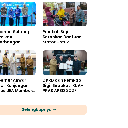
ernur Sulteng
Pemkab Sigi
mikan
Serahkan Bantuan
erbangan
Motor Untuk
dana
Sekolah Terpencil
ernasional Palu-
angzhou
ernur Anwar
DPRD dan Pemkab
id : Kunjungan
Sigi, Sepakati KUA-
es UEA Membuka
PPAS APBD 2027
uang Investasi
teng
Selengkapnya