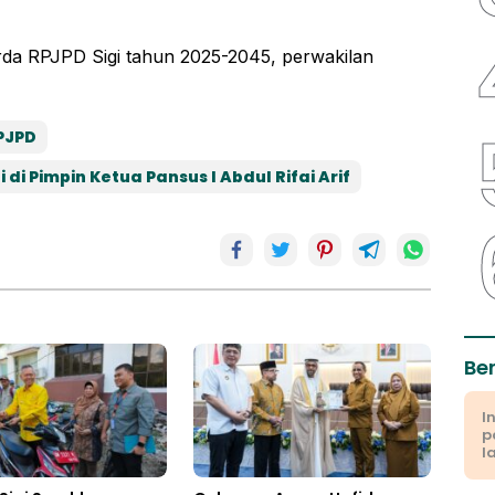
da RPJPD Sigi tahun 2025-2045, perwakilan
PJPD
di Pimpin Ketua Pansus I Abdul Rifai Arif
Be
I
p
l