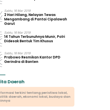
4
Sabtu, 16 Mar 2019
2 Hari Hilang, Nelayan Tewas
Mengambang di Pantai Cipalawah
Garut
5
Sabtu, 16 Mar 2019
14 Tahun Terbunuhnya Munir, Polri
Didesak Bentuk Tim Khusus
6
Sabtu, 16 Mar 2019
Prabowo Resmikan Kantor DPD
Gerindra di Banten
rita Daerah
nformasi terkini tentang peristiwa lokal,
olitik daerah, ekonomi lokal, budaya dan
ainnya