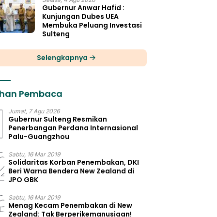
Gubernur Anwar Hafid :
Kunjungan Dubes UEA
Membuka Peluang Investasi
Sulteng
Selengkapnya
lihan Pembaca
1
Jumat, 7 Agu 2026
Gubernur Sulteng Resmikan
Penerbangan Perdana Internasional
Palu-Guangzhou
2
Sabtu, 16 Mar 2019
Solidaritas Korban Penembakan, DKI
Beri Warna Bendera New Zealand di
JPO GBK
3
Sabtu, 16 Mar 2019
Menag Kecam Penembakan di New
Zealand: Tak Berperikemanusiaan!