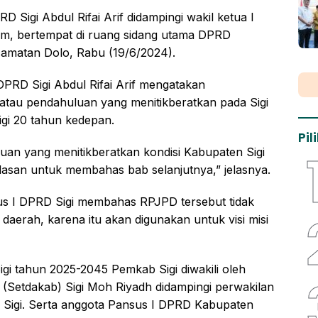
 Sigi Abdul Rifai Arif didampingi wakil ketua I
lham, bertempat di ruang sidang utama DPRD
camatan Dolo, Rabu (19/6/2024).
DPRD Sigi Abdul Rifai Arif mengatakan
 atau pendahuluan yang menitikberatkan pada Sigi
igi 20 tahun kedepan.
Pi
luan yang menitikberatkan kondisi Kabupaten Sigi
andasan untuk membahas bab selanjutnya,” jelasnya.
sus I DPRD Sigi membahas RPJPD tersebut tidak
daerah, karena itu akan digunakan untuk visi misi
.
 tahun 2025-2045 Pemkab Sigi diwakili oleh
 (Setdakab) Sigi Moh Riyadh didampingi perwakilan
Sigi. Serta anggota Pansus I DPRD Kabupaten