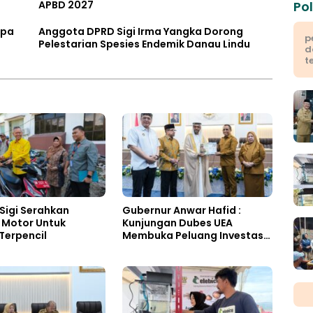
APBD 2027
Pol
mpa
Anggota DPRD Sigi Irma Yangka Dorong
p
Pelestarian Spesies Endemik Danau Lindu
d
t
Sigi Serahkan
Gubernur Anwar Hafid :
 Motor Untuk
Kunjungan Dubes UEA
Terpencil
Membuka Peluang Investasi
Sulteng