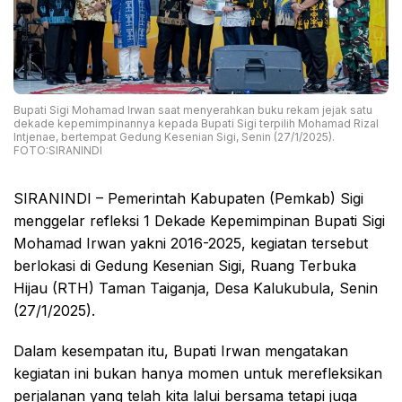
Bupati Sigi Mohamad Irwan saat menyerahkan buku rekam jejak satu
dekade kepemimpinannya kepada Bupati Sigi terpilih Mohamad Rizal
Intjenae, bertempat Gedung Kesenian Sigi, Senin (27/1/2025).
FOTO:SIRANINDI
SIRANINDI – Pemerintah Kabupaten (Pemkab) Sigi
menggelar refleksi 1 Dekade Kepemimpinan Bupati Sigi
Mohamad Irwan yakni 2016-2025, kegiatan tersebut
berlokasi di Gedung Kesenian Sigi, Ruang Terbuka
Hijau (RTH) Taman Taiganja, Desa Kalukubula, Senin
(27/1/2025).
Dalam kesempatan itu, Bupati Irwan mengatakan
kegiatan ini bukan hanya momen untuk merefleksikan
perjalanan yang telah kita lalui bersama tetapi juga