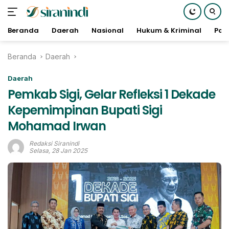
Beranda
Daerah
Nasional
Hukum & Kriminal
Poli
Langsung
Beranda
Daerah
ke
konten
Daerah
Pemkab Sigi, Gelar Refleksi 1 Dekade
Kepemimpinan Bupati Sigi
Mohamad Irwan
Redaksi Siranindi
Selasa, 28 Jan 2025