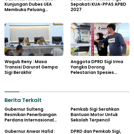
Kunjungan Dubes UEA
Sepakati KUA-PPAS APBD
Membuka Peluang
2027
Investasi Sulteng
Wagub Reny : Masa
Anggota DPRD Sigi Irma
Transisi Darurat Gempa
Yangka Dorong
Sigi Berakhir
Pelestarian Spesies
Endemik Danau Lindu
Berita Terkait
Gubernur Sulteng
Pemkab Sigi Serahkan
Resmikan Penerbangan
Bantuan Motor Untuk
Perdana Internasional
Sekolah Terpencil
Palu-Guangzhou
Gubernur Anwar Hafid :
DPRD dan Pemkab Sigi,