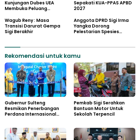
Kunjungan Dubes UEA
Sepakati KUA-PPAS APBD
Membuka Peluang
2027
Investasi Sulteng
Wagub Reny : Masa
Anggota DPRD Sigi Irma
Transisi Darurat Gempa
Yangka Dorong
Sigi Berakhir
Pelestarian Spesies
Endemik Danau Lindu
Rekomendasi untuk kamu
Gubernur Sulteng
Pemkab Sigi Serahkan
Resmikan Penerbangan
Bantuan Motor Untuk
Perdana Internasional
Sekolah Terpencil
Palu-Guangzhou