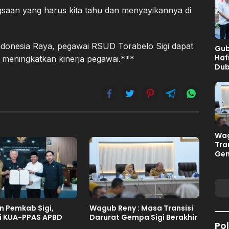
saan yang harus kita tahu dan menyayikannya di
ndonesia Raya, pegawai RSUD Torabelo Sigi dapat
Gub
Haf
 meningkatkan kinerja pegawai.***
Dub
Pel
Sul
Wag
Tra
Gem
n Pemkab Sigi,
Wagub Reny : Masa Transisi
i KUA-PPAS APBD
Darurat Gempa Sigi Berakhir
Pol