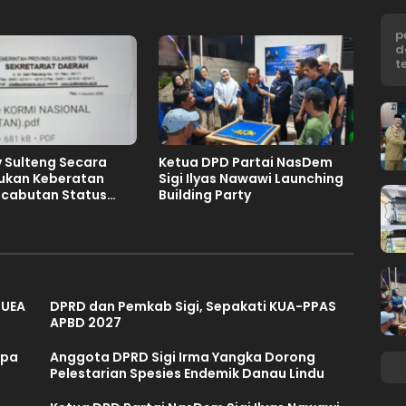
p
d
t
 Sulteng Secara
Ketua DPD Partai NasDem
jukan Keberatan
Sigi Ilyas Nawawi Launching
ncabutan Status
Building Party
mah FORNAS IX
027
 UEA
DPRD dan Pemkab Sigi, Sepakati KUA-PPAS
APBD 2027
mpa
Anggota DPRD Sigi Irma Yangka Dorong
Pelestarian Spesies Endemik Danau Lindu