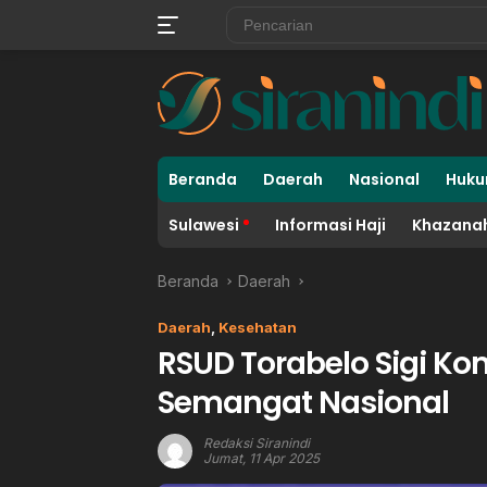
Langsung
ke
konten
Beranda
Daerah
Nasional
Huku
Sulawesi
Informasi Haji
Khazanah
Beranda
Daerah
Daerah
,
Kesehatan
RSUD Torabelo Sigi 
Semangat Nasional
Redaksi Siranindi
Jumat, 11 Apr 2025