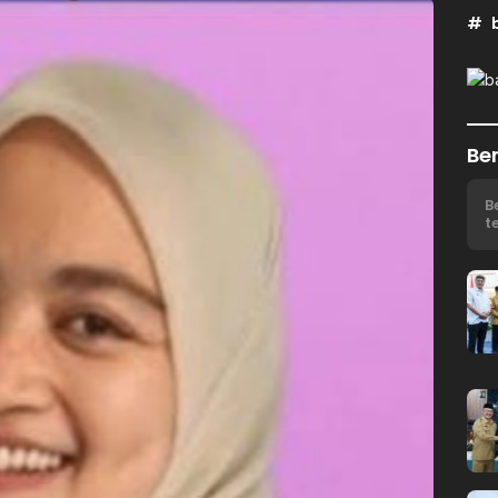
Ber
B
t