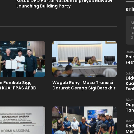
Ketua DPD Partai NasDem Sigi Ilyas Nawawi
n
Launching Building Party
Kri
S
k
i
d
Juma
Pol
Fes
Sabtu
Did
n Pemkab Sigi,
Wagub Reny : Masa Transisi
Kua
i KUA-PPAS APBD
Darurat Gempa Sigi Berakhir
Eva
Kami
Dug
Tan
Kami
Kod
Mem