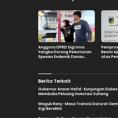
Sulteng
Anggota DPRD Sigi Irma
Pemprov
Yangka Dorong Pelestarian
Resmi A
Spesies Endemik Danau
atas Pe
Lindu
Tuan Ru
Tahun 2
Berita Terkait
Gubernur Anwar Hafid : Kunjungan Dubes
Membuka Peluang Investasi Sulteng
Wagub Reny : Masa Transisi Darurat Ge
Sigi Berakhir