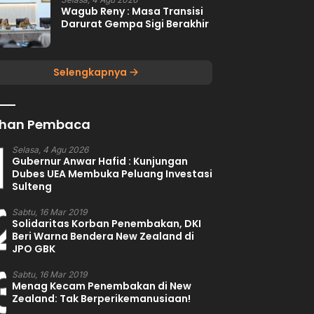
Wagub Reny : Masa Transisi
Darurat Gempa Sigi Berakhir
Selengkapnya
lihan Pembaca
1
Selasa, 4 Agu 2026
Gubernur Anwar Hafid : Kunjungan
Dubes UEA Membuka Peluang Investasi
Sulteng
2
Sabtu, 16 Mar 2019
Solidaritas Korban Penembakan, DKI
Beri Warna Bendera New Zealand di
JPO GBK
3
Sabtu, 16 Mar 2019
Menag Kecam Penembakan di New
Zealand: Tak Berperikemanusiaan!