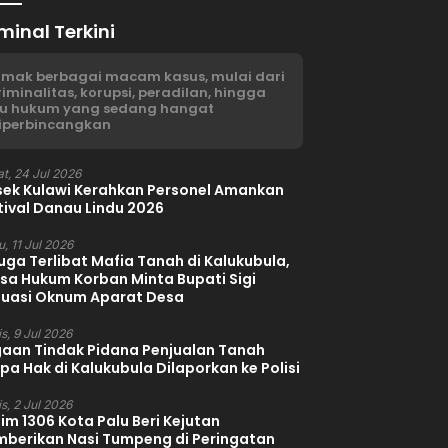
minal Terkini
imak berbagai macam kasus, mulai dari
riminalitas, korupsi, peradilan, hingga
su hukum yang sedang hangat
iperbincangkan
t, 24 Jul 2026
sek Kulawi Kerahkan Personel Amankan
tival Danau Lindu 2026
, 11 Jul 2026
uga Terlibat Mafia Tanah di Kalukubula,
sa Hukum Korban Minta Bupati Sigi
luasi Oknum Aparat Desa
s, 9 Jul 2026
aan Tindak Pidana Penjualan Tanah
pa Hak di Kalukubula Dilaporkan ke Polisi
s, 2 Jul 2026
im 1306 Kota Palu Beri Kejutan
berikan Nasi Tumpeng di Peringatan