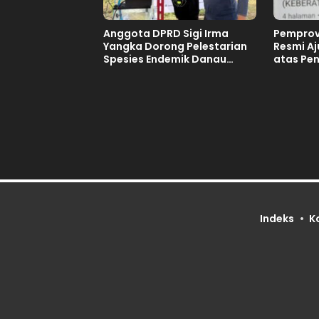
Anggota DPRD Sigi Irma
Pemprov
Yangka Dorong Pelestarian
Resmi A
Spesies Endemik Danau
atas Pe
Lindu
Tuan Ru
Tahun 2
Indeks
K