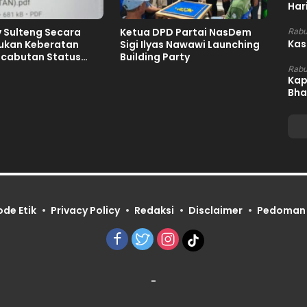
Har
 Sulteng Secara
Ketua DPD Partai NasDem
Rabu
Kas
jukan Keberatan
Sigi Ilyas Nawawi Launching
ncabutan Status
Building Party
mah FORNAS IX
Rabu
Kap
027
Bha
ode Etik
Privacy Policy
Redaksi
Disclaimer
Pedoman 
-