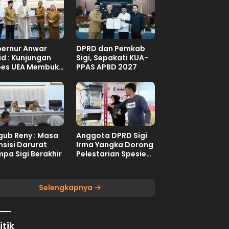
ernur Anwar
DPRD dan Pemkab
id : Kunjungan
Sigi, Sepakati KUA-
es UEA Membuka
PPAS APBD 2027
uang Investasi
teng
ub Reny : Masa
Anggota DPRD Sigi
nsisi Darurat
Irma Yangka Dorong
pa Sigi Berakhir
Pelestarian Spesies
Endemik Danau
Lindu
Selengkapnya
itik