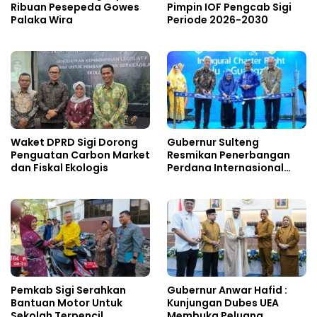
Ribuan Pesepeda Gowes
Pimpin IOF Pengcab Sigi
Palaka Wira
Periode 2026-2030
Waket DPRD Sigi Dorong
Gubernur Sulteng
Penguatan Carbon Market
Resmikan Penerbangan
dan Fiskal Ekologis
Perdana Internasional
Palu-Guangzhou
Pemkab Sigi Serahkan
Gubernur Anwar Hafid :
Bantuan Motor Untuk
Kunjungan Dubes UEA
Sekolah Terpencil
Membuka Peluang