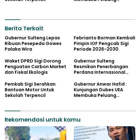
Investasi Sulteng
Berita Terkait
Gubernur Sulteng Lepas
Febrianto Borman Kembali
Ribuan Pesepeda Gowes
Pimpin IOF Pengcab Sigi
Palaka Wira
Periode 2026-2030
Waket DPRD Sigi Dorong
Gubernur Sulteng
Penguatan Carbon Market
Resmikan Penerbangan
dan Fiskal Ekologis
Perdana Internasional
Palu-Guangzhou
Pemkab Sigi Serahkan
Gubernur Anwar Hafid :
Bantuan Motor Untuk
Kunjungan Dubes UEA
Sekolah Terpencil
Membuka Peluang
Investasi Sulteng
Rekomendasi untuk kamu