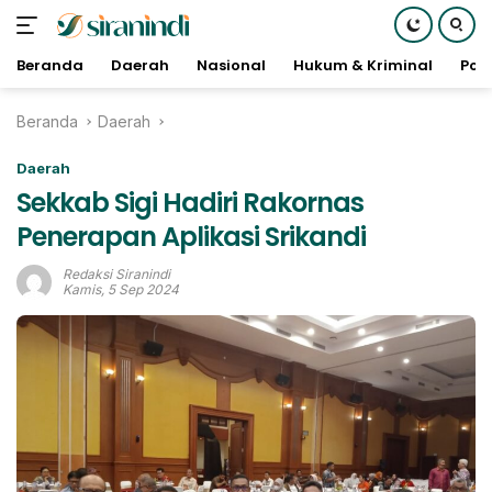
Beranda
Daerah
Nasional
Hukum & Kriminal
Poli
Langsung
Beranda
Daerah
ke
konten
Daerah
Sekkab Sigi Hadiri Rakornas
Penerapan Aplikasi Srikandi
Redaksi Siranindi
Kamis, 5 Sep 2024