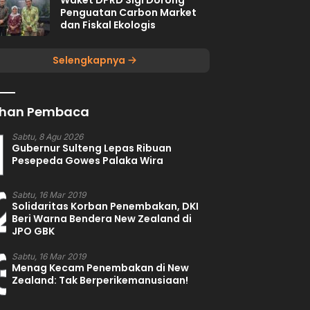
Waket DPRD Sigi Dorong
Penguatan Carbon Market
dan Fiskal Ekologis
Selengkapnya
lihan Pembaca
1
Sabtu, 8 Agu 2026
Gubernur Sulteng Lepas Ribuan
Pesepeda Gowes Palaka Wira
2
Sabtu, 16 Mar 2019
Solidaritas Korban Penembakan, DKI
Beri Warna Bendera New Zealand di
JPO GBK
3
Sabtu, 16 Mar 2019
Menag Kecam Penembakan di New
Zealand: Tak Berperikemanusiaan!