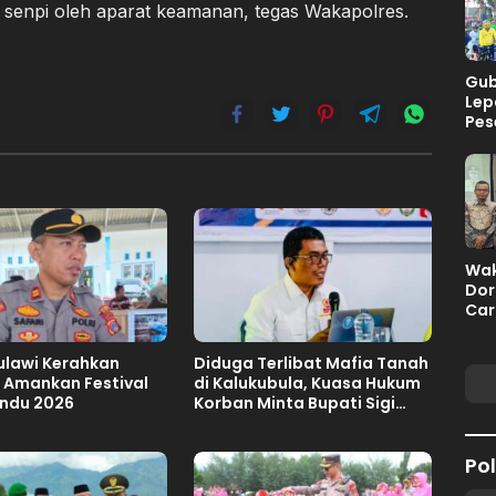
senpi oleh aparat keamanan, tegas Wakapolres.
Gub
Lep
Pes
Pal
Wak
Dor
Car
Fisk
ulawi Kerahkan
Diduga Terlibat Mafia Tanah
 Amankan Festival
di Kalukubula, Kuasa Hukum
indu 2026
Korban Minta Bupati Sigi
Evaluasi Oknum Aparat Desa
Pol