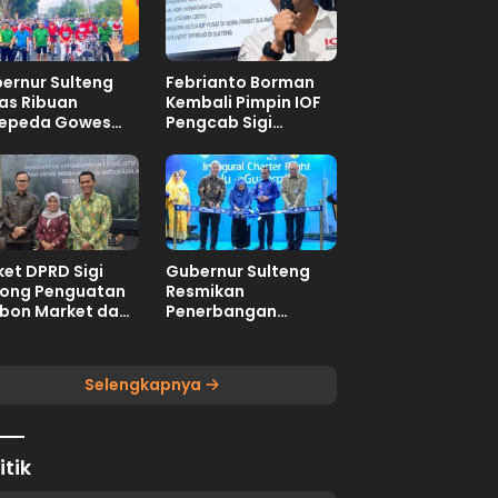
ernur Sulteng
Febrianto Borman
as Ribuan
Kembali Pimpin IOF
epeda Gowes
Pengcab Sigi
aka Wira
Periode 2026-2030
et DPRD Sigi
Gubernur Sulteng
ong Penguatan
Resmikan
bon Market dan
Penerbangan
al Ekologis
Perdana
Internasional Palu-
Guangzhou
Selengkapnya
itik