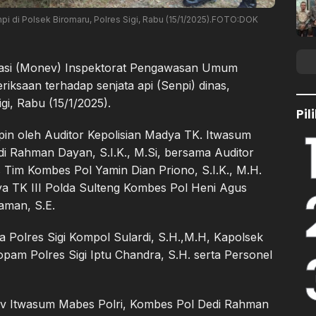
i di Polsek Biromaru, Polres Sigi, Rabu (15/1/2025).FOTO:DOK
uasi (Monev) Inspektorat Pengawasan Umum
ksaan terhadap senjata api (Senpi) dinas,
gi, Rabu (15/1/2025).
Pi
mpin oleh Auditor Kepolisian Madya TK. Itwasum
di Rahman Dayan, S.I.K., M.Si, bersama Auditor
is Tim Kombes Pol Yamin Dian Priono, S.I.K., M.H.
ya TK III Polda Sulteng Kombes Pol Heni Agus
aman, S.E.
ka Polres Sigi Kompol Sulardi, S.H.,M.H, Kapolsek
pam Polres Sigi Iptu Chandra, S.H. serta Personel
ev Itwasum Mabes Polri, Kombes Pol Dedi Rahman