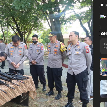
Ber
B
t