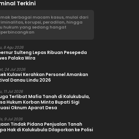
minal Terkini
imak berbagai macam kasus, mulai dari
riminalitas, korupsi, peradilan, hingga
su hukum yang sedang hangat
iperbincangkan
u, 8 Agu 2026
ernur Sulteng Lepas Ribuan Pesepeda
es Palaka Wira
t, 24 Jul 2026
sek Kulawi Kerahkan Personel Amankan
tival Danau Lindu 2026
, 11 Jul 2026
uga Terlibat Mafia Tanah di Kalukubula,
sa Hukum Korban Minta Bupati Sigi
luasi Oknum Aparat Desa
s, 9 Jul 2026
aan Tindak Pidana Penjualan Tanah
pa Hak di Kalukubula Dilaporkan ke Polisi