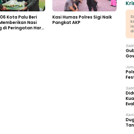
Kri
S
06 Kota Palu Beri
Kasi Humas Polres Sigi Naik
k
 Memberikan Nasi
Pangkat AKP
i
di Peringatan Hari
d
kara ke 80
Sabt
Gub
Gow
Juma
Pol
Fes
Sabtu
Did
Kua
Eva
Kami
Dug
Tan