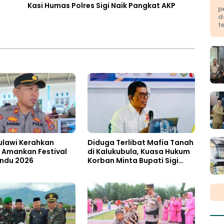
Kasi Humas Polres Sigi Naik Pangkat AKP
p
d
t
ulawi Kerahkan
Diduga Terlibat Mafia Tanah
 Amankan Festival
di Kalukubula, Kuasa Hukum
indu 2026
Korban Minta Bupati Sigi
Evaluasi Oknum Aparat Desa