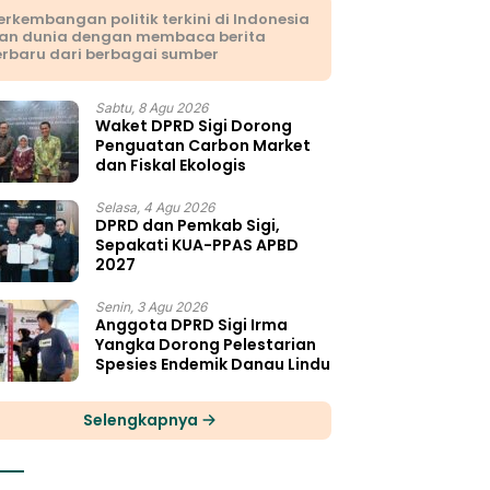
erkembangan politik terkini di Indonesia
an dunia dengan membaca berita
erbaru dari berbagai sumber
Sabtu, 8 Agu 2026
Waket DPRD Sigi Dorong
Penguatan Carbon Market
dan Fiskal Ekologis
Selasa, 4 Agu 2026
DPRD dan Pemkab Sigi,
Sepakati KUA-PPAS APBD
2027
Senin, 3 Agu 2026
Anggota DPRD Sigi Irma
Yangka Dorong Pelestarian
Spesies Endemik Danau Lindu
Selengkapnya