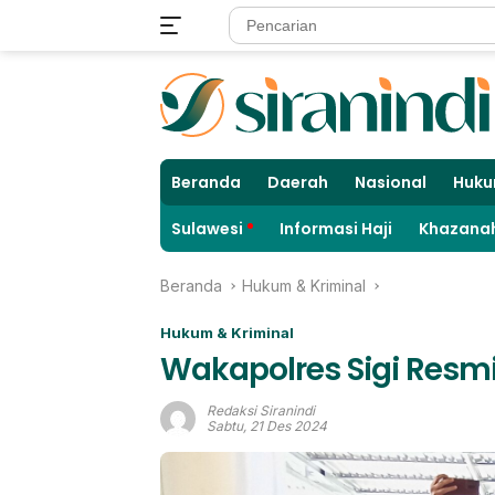
Langsung
ke
konten
Beranda
Daerah
Nasional
Huku
Sulawesi
Informasi Haji
Khazanah
Beranda
Hukum & Kriminal
Hukum & Kriminal
Wakapolres Sigi Res
Redaksi Siranindi
Sabtu, 21 Des 2024