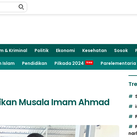
m & Kriminal
Politik
Ekonomi
Kesehatan
Sosok
 Islam
Pendidikan
Pilkada 2024
Parelementaria
Tr
mikan Musala Imam Ahmad
nar