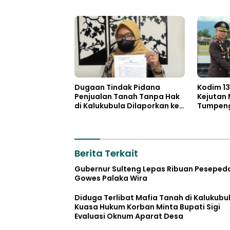
Dugaan Tindak Pidana
Kodim 13
Penjualan Tanah Tanpa Hak
Kejutan
di Kalukubula Dilaporkan ke
Tumpeng 
Polisi
Bhayang
Berita Terkait
Gubernur Sulteng Lepas Ribuan Peseped
Gowes Palaka Wira
Diduga Terlibat Mafia Tanah di Kalukubul
Kuasa Hukum Korban Minta Bupati Sigi
Evaluasi Oknum Aparat Desa