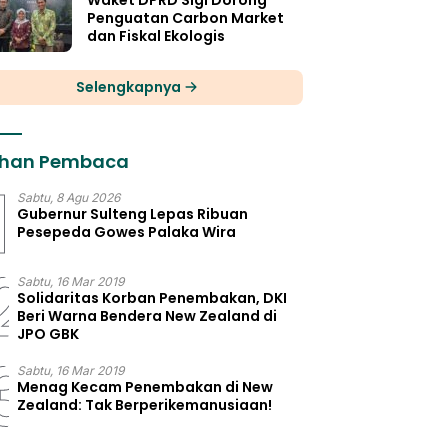
Waket DPRD Sigi Dorong
Penguatan Carbon Market
dan Fiskal Ekologis
Selengkapnya
lihan Pembaca
1
Sabtu, 8 Agu 2026
Gubernur Sulteng Lepas Ribuan
Pesepeda Gowes Palaka Wira
2
Sabtu, 16 Mar 2019
Solidaritas Korban Penembakan, DKI
Beri Warna Bendera New Zealand di
JPO GBK
3
Sabtu, 16 Mar 2019
Menag Kecam Penembakan di New
Zealand: Tak Berperikemanusiaan!