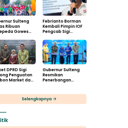
ernur Sulteng
Febrianto Borman
as Ribuan
Kembali Pimpin IOF
epeda Gowes
Pengcab Sigi
aka Wira
Periode 2026-2030
et DPRD Sigi
Gubernur Sulteng
ong Penguatan
Resmikan
bon Market dan
Penerbangan
al Ekologis
Perdana
Internasional Palu-
Guangzhou
Selengkapnya
itik