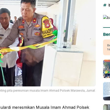
Ber
B
t
unting pita peresmian musala Imam Ahmad Polsek Marawola, Jumat
Sulardi meresmikan Musala Imam Ahmad Polsek