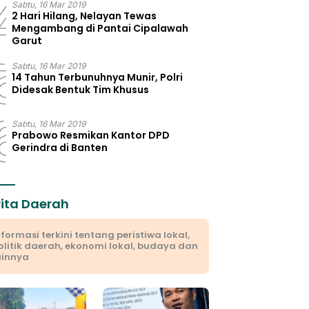
4
Sabtu, 16 Mar 2019
2 Hari Hilang, Nelayan Tewas
Mengambang di Pantai Cipalawah
Garut
5
Sabtu, 16 Mar 2019
14 Tahun Terbunuhnya Munir, Polri
Didesak Bentuk Tim Khusus
6
Sabtu, 16 Mar 2019
Prabowo Resmikan Kantor DPD
Gerindra di Banten
rita Daerah
nformasi terkini tentang peristiwa lokal,
olitik daerah, ekonomi lokal, budaya dan
ainnya