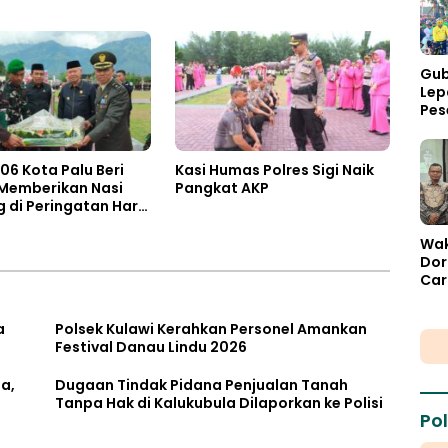
Evaluasi Oknum Aparat Desa
Gub
Lep
Pes
Pal
06 Kota Palu Beri
Kasi Humas Polres Sigi Naik
 Memberikan Nasi
Pangkat AKP
di Peringatan Hari
kara ke 80
Wak
Dor
Car
Fisk
a
Polsek Kulawi Kerahkan Personel Amankan
Festival Danau Lindu 2026
a,
Dugaan Tindak Pidana Penjualan Tanah
Tanpa Hak di Kalukubula Dilaporkan ke Polisi
Pol