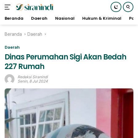
Beranda
Daerah
Nasional
Hukum & Kriminal
Poli
Langsung
Beranda
Daerah
ke
konten
Daerah
Dinas Perumahan Sigi Akan Bedah
227 Rumah
Redaksi Siranindi
Senin, 8 Jul 2024