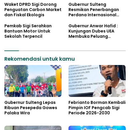
Waket DPRD Sigi Dorong
Gubernur Sulteng
Penguatan Carbon Market
Resmikan Penerbangan
dan Fiskal Ekologis
Perdana Internasional
Palu-Guangzhou
Pemkab Sigi Serahkan
Gubernur Anwar Hafid :
Bantuan Motor Untuk
Kunjungan Dubes UEA
Sekolah Terpencil
Membuka Peluang
Investasi Sulteng
Rekomendasi untuk kamu
Gubernur Sulteng Lepas
Febrianto Borman Kembali
Ribuan Pesepeda Gowes
Pimpin IOF Pengcab Sigi
Palaka Wira
Periode 2026-2030