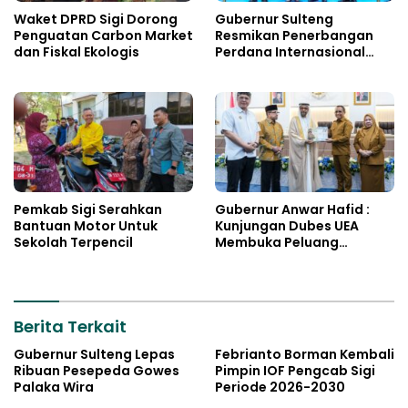
Waket DPRD Sigi Dorong
Gubernur Sulteng
Penguatan Carbon Market
Resmikan Penerbangan
dan Fiskal Ekologis
Perdana Internasional
Palu-Guangzhou
Pemkab Sigi Serahkan
Gubernur Anwar Hafid :
Bantuan Motor Untuk
Kunjungan Dubes UEA
Sekolah Terpencil
Membuka Peluang
Investasi Sulteng
Berita Terkait
Gubernur Sulteng Lepas
Febrianto Borman Kembali
Ribuan Pesepeda Gowes
Pimpin IOF Pengcab Sigi
Palaka Wira
Periode 2026-2030