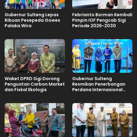
Gubernur Sulteng Lepas
Febrianto Borman Kembali
Ribuan Pesepeda Gowes
Pimpin IOF Pengcab Sigi
Palaka Wira
Periode 2026-2030
Waket DPRD Sigi Dorong
Gubernur Sulteng
Penguatan Carbon Market
Resmikan Penerbangan
dan Fiskal Ekologis
Perdana Internasional
Palu-Guangzhou