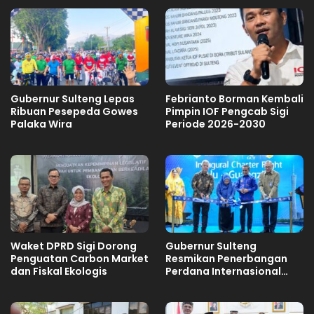
Gubernur Sulteng Lepas
Febrianto Borman Kembali
Ribuan Pesepeda Gowes
Pimpin IOF Pengcab Sigi
Palaka Wira
Periode 2026-2030
Waket DPRD Sigi Dorong
Gubernur Sulteng
Penguatan Carbon Market
Resmikan Penerbangan
dan Fiskal Ekologis
Perdana Internasional
Palu-Guangzhou