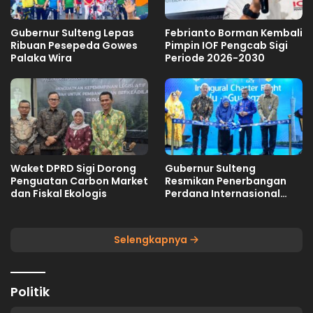
Gubernur Sulteng Lepas
Febrianto Borman Kembali
Ribuan Pesepeda Gowes
Pimpin IOF Pengcab Sigi
Palaka Wira
Periode 2026-2030
Waket DPRD Sigi Dorong
Gubernur Sulteng
Penguatan Carbon Market
Resmikan Penerbangan
dan Fiskal Ekologis
Perdana Internasional
Palu-Guangzhou
Selengkapnya
Politik