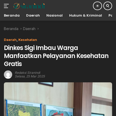
Beranda
Daerah
Nasional
Hukum & Kriminal
Poli
Langsung
Beranda
Daerah
ke
konten
Daerah
,
Kesehatan
Dinkes Sigi Imbau Warga
Manfaatkan Pelayanan Kesehatan
Gratis
Redaksi Siranindi
Selasa, 25 Mar 2025