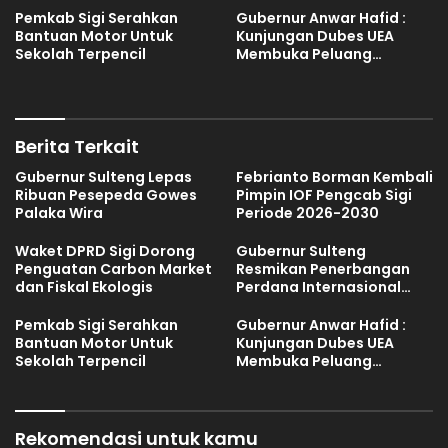
Pemkab Sigi Serahkan
Gubernur Anwar Hafid :
Bantuan Motor Untuk
Kunjungan Dubes UEA
Sekolah Terpencil
Membuka Peluang
Investasi Sulteng
Berita Terkait
Gubernur Sulteng Lepas
Febrianto Borman Kembali
Ribuan Pesepeda Gowes
Pimpin IOF Pengcab Sigi
Palaka Wira
Periode 2026-2030
Waket DPRD Sigi Dorong
Gubernur Sulteng
Penguatan Carbon Market
Resmikan Penerbangan
dan Fiskal Ekologis
Perdana Internasional
Palu-Guangzhou
Pemkab Sigi Serahkan
Gubernur Anwar Hafid :
Bantuan Motor Untuk
Kunjungan Dubes UEA
Sekolah Terpencil
Membuka Peluang
Investasi Sulteng
Rekomendasi untuk kamu