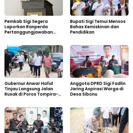
Pemkab Sigi Segera
Bupati Sigi Temui Mensos
Laporkan Ranperda
Bahas Kemiskinan dan
Pertanggungjawaban
Pendidikan
APBD 2025
Gubernur Anwar Hafid
Anggota DPRD Sigi Fadlin
Tinjau Langsung Jalan
Jaring Aspirasi Warga di
Rusak di Poros Tompira-
Desa Sibonu
Bungku, Minta Balai
Segera Tangani