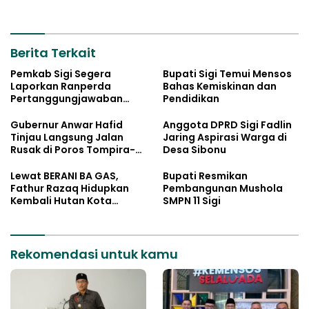
Kaombona
Berita Terkait
Pemkab Sigi Segera
Bupati Sigi Temui Mensos
Laporkan Ranperda
Bahas Kemiskinan dan
Pertanggungjawaban
Pendidikan
APBD 2025
Gubernur Anwar Hafid
Anggota DPRD Sigi Fadlin
Tinjau Langsung Jalan
Jaring Aspirasi Warga di
Rusak di Poros Tompira-
Desa Sibonu
Bungku, Minta Balai
Segera Tangani
Lewat BERANI BA GAS,
Bupati Resmikan
Fathur Razaq Hidupkan
Pembangunan Mushola
Kembali Hutan Kota
SMPN 11 Sigi
Kaombona
Rekomendasi untuk kamu