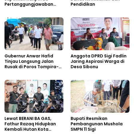
Pertanggungjawaban
Pendidikan
APBD 2025
Gubernur Anwar Hafid
Anggota DPRD Sigi Fadlin
Tinjau Langsung Jalan
Jaring Aspirasi Warga di
Rusak di Poros Tompira-
Desa Sibonu
Bungku, Minta Balai
Segera Tangani
Lewat BERANI BA GAS,
Bupati Resmikan
Fathur Razaq Hidupkan
Pembangunan Mushola
Kembali Hutan Kota
SMPN 11 Sigi