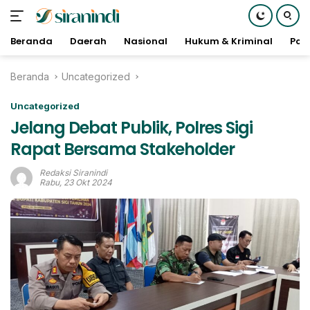
Beranda
Daerah
Nasional
Hukum & Kriminal
Poli
Langsung
Beranda
Uncategorized
ke
konten
Uncategorized
Jelang Debat Publik, Polres Sigi
Rapat Bersama Stakeholder
Redaksi Siranindi
Rabu, 23 Okt 2024