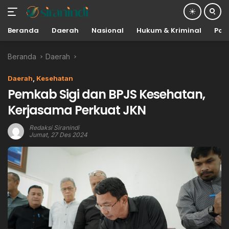
Beranda
Daerah
Nasional
Hukum & Kriminal
Poli
Langsung
Beranda
Daerah
ke
konten
Daerah
,
Kesehatan
Pemkab Sigi dan BPJS Kesehatan,
Kerjasama Perkuat JKN
Redaksi Siranindi
Jumat, 27 Des 2024