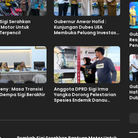
Sigi Serahkan
Gubernur Anwar Hafid :
 Motor Untuk
Kunjungan Dubes UEA
Terpencil
Membuka Peluang Investasi
Gub
Sulteng
Res
Pen
Per
Int
Gu
Gub
ny : Masa Transisi
Anggota DPRD Sigi Irma
Haf
Gempa Sigi Berakhir
Yangka Dorong Pelestarian
Dub
Spesies Endemik Danau
Pel
Lindu
Sul
n
Pemkab Sigi Serahkan Bantuan Motor Untuk