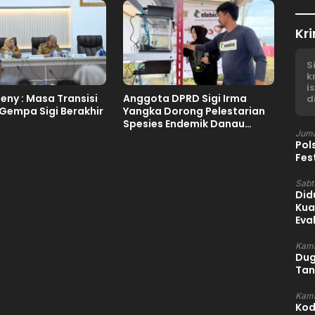
Kri
S
k
i
ny : Masa Transisi
Anggota DPRD Sigi Irma
d
Gempa Sigi Berakhir
Yangka Dorong Pelestarian
Spesies Endemik Danau
Juma
Lindu
Pol
Fes
Sabtu
Did
Kua
Eva
Kami
Dug
Tan
Kami
Kod