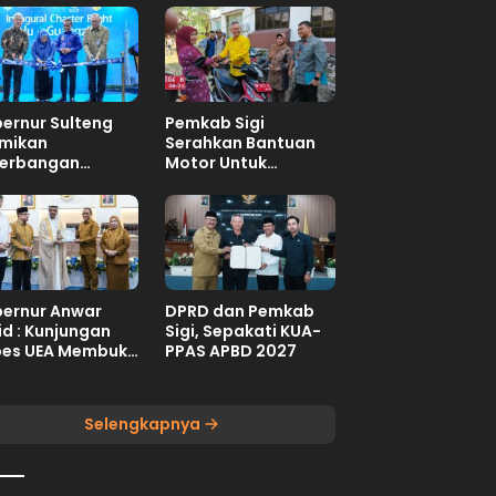
ernur Sulteng
Pemkab Sigi
mikan
Serahkan Bantuan
erbangan
Motor Untuk
dana
Sekolah Terpencil
ernasional Palu-
angzhou
ernur Anwar
DPRD dan Pemkab
id : Kunjungan
Sigi, Sepakati KUA-
es UEA Membuka
PPAS APBD 2027
uang Investasi
teng
Selengkapnya