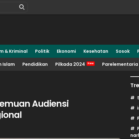
m & Kriminal
Politik
Ekonomi
Kesehatan
Sosok
 Islam
Pendidikan
Pilkada 2024
Parelementaria
Tr
ertemuan Audiensi
ional
nar