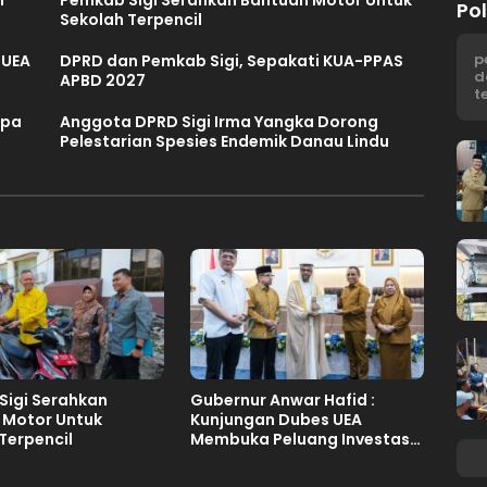
Pol
Sekolah Terpencil
p
 UEA
DPRD dan Pemkab Sigi, Sepakati KUA-PPAS
d
APBD 2027
t
mpa
Anggota DPRD Sigi Irma Yangka Dorong
Pelestarian Spesies Endemik Danau Lindu
Sigi Serahkan
Gubernur Anwar Hafid :
 Motor Untuk
Kunjungan Dubes UEA
Terpencil
Membuka Peluang Investasi
Sulteng