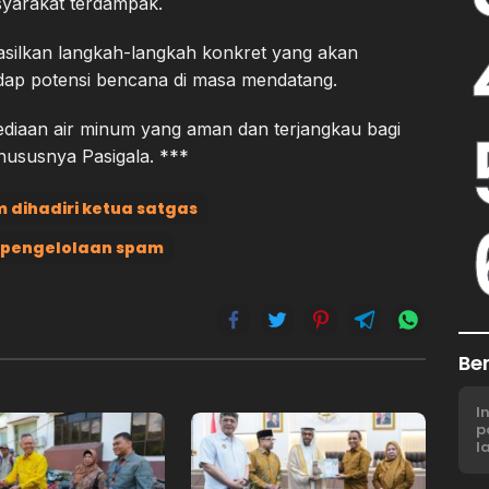
syarakat terdampak.
asilkan langkah-langkah konkret yang akan
dap potensi bencana di masa mendatang.
diaan air minum yang aman dan terjangkau bagi
hususnya Pasigala. ***
 dihadiri ketua satgas
t pengelolaan spam
Be
I
p
l