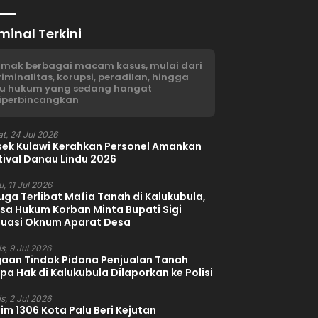
minal Terkini
imak berbagai macam kasus, mulai dari
riminalitas, korupsi, peradilan, hingga
su hukum yang sedang hangat
iperbincangkan
t, 24 Jul 2026
sek Kulawi Kerahkan Personel Amankan
tival Danau Lindu 2026
, 11 Jul 2026
uga Terlibat Mafia Tanah di Kalukubula,
sa Hukum Korban Minta Bupati Sigi
luasi Oknum Aparat Desa
s, 9 Jul 2026
aan Tindak Pidana Penjualan Tanah
pa Hak di Kalukubula Dilaporkan ke Polisi
s, 2 Jul 2026
im 1306 Kota Palu Beri Kejutan