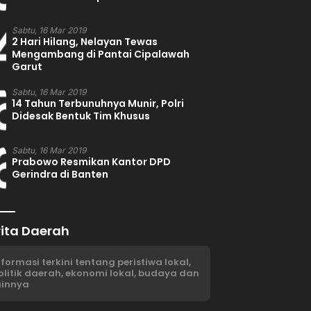
4
Sabtu, 16 Mar 2019
2 Hari Hilang, Nelayan Tewas
Mengambang di Pantai Cipalawah
Garut
5
Sabtu, 16 Mar 2019
14 Tahun Terbunuhnya Munir, Polri
Didesak Bentuk Tim Khusus
6
Sabtu, 16 Mar 2019
Prabowo Resmikan Kantor DPD
Gerindra di Banten
rita Daerah
nformasi terkini tentang peristiwa lokal,
olitik daerah, ekonomi lokal, budaya dan
ainnya