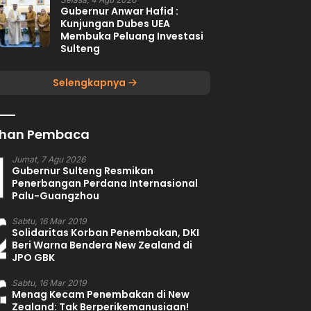
Gubernur Anwar Hafid :
Kunjungan Dubes UEA
Membuka Peluang Investasi
Sulteng
Selengkapnya
lihan Pembaca
1
Jumat, 7 Agu 2026
Gubernur Sulteng Resmikan
Penerbangan Perdana Internasional
Palu-Guangzhou
2
Sabtu, 16 Mar 2019
Solidaritas Korban Penembakan, DKI
Beri Warna Bendera New Zealand di
JPO GBK
3
Sabtu, 16 Mar 2019
Menag Kecam Penembakan di New
Zealand: Tak Berperikemanusiaan!