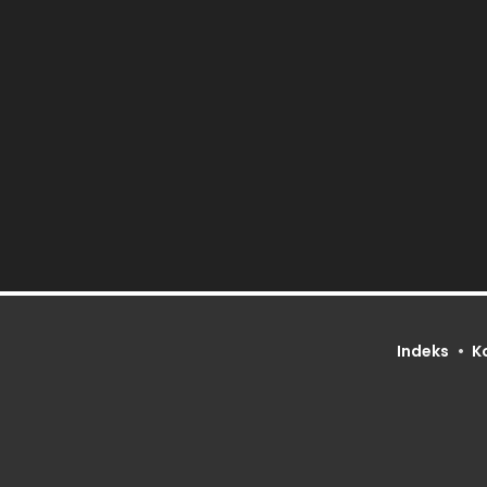
Indeks
K