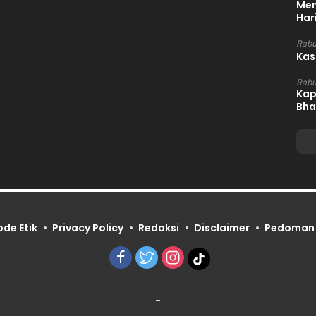
Mem
Har
Rabu
Kas
Rabu
Kap
Bha
ode Etik
Privacy Policy
Redaksi
Disclaimer
Pedoman 
-