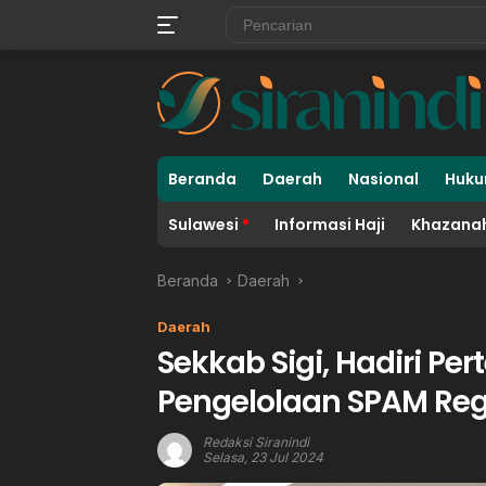
Langsung
ke
konten
Beranda
Daerah
Nasional
Huku
Sulawesi
Informasi Haji
Khazanah
Beranda
Daerah
Daerah
Sekkab Sigi, Hadiri P
Pengelolaan SPAM Reg
Redaksi Siranindi
Selasa, 23 Jul 2024