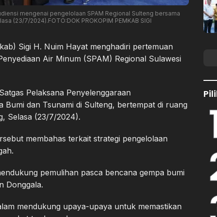
udiensi mengenai pengelolaan SPAM Regional Sulteng bersama
 Selasa (23/7/2024).FOTO:DOK PROKOPIM PEMKAB SIGI
kab) Sigi H. Nuim Hayat menghadiri pertemuan
 Penyediaan Air Minum (SPAM) Regional Sulawesi
Pi
 Satgas Pelaksana Penyelenggaraan
umi dan Tsunami di Sulteng, bertempat di ruang
ng, Selasa (23/7/2024).
ersebut membahas terkait strategi pengelolaan
gah.
am mendukung pemulihan pasca bencana gempa bumi
an Donggala.
 dalam mendukung upaya-upaya untuk memastikan