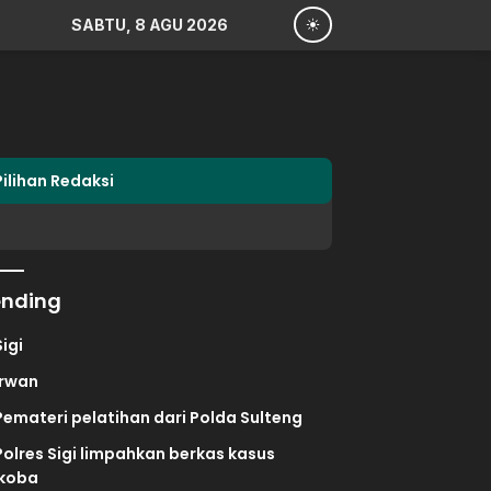
SABTU, 8 AGU 2026
Pilihan Redaksi
ending
Sigi
irwan
Pemateri pelatihan dari Polda Sulteng
Polres Sigi limpahkan berkas kasus
koba