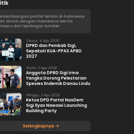
itik
erkembangan politik terkini di Indonesia
an dunia dengan membaca berita
erbaru dari berbagai sumber
Selasa, 4 Agu 2026
DPRD dan Pemkab Sigi,
Sepakati KUA-PPAS APBD
2027
Senin, 3 Agu 2026
Anggota DPRD Sigi Irma
Yangka Dorong Pelestarian
Spesies Endemik Danau Lindu
Minggu, 2 Agu 2026
Ketua DPD Partai NasDem
Sigi Ilyas Nawawi Launching
Building Party
Selengkapnya