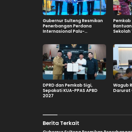
Gubernur Sulteng Resmikan
Pemkab 
Penerbangan Perdana
Bantuan
Internasional Palu-
Sekolah 
Guangzhou
DPRD dan Pemkab Sigi,
Wagub Re
Sepakati KUA-PPAS APBD
Darurat 
2027
Berita Terkait
Gubernur Sulteng Resmikan Penerbanga