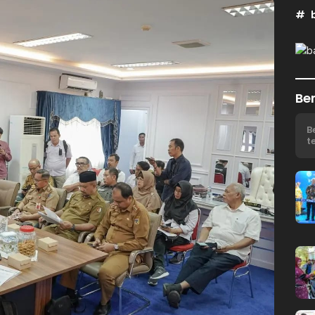
Ber
B
t