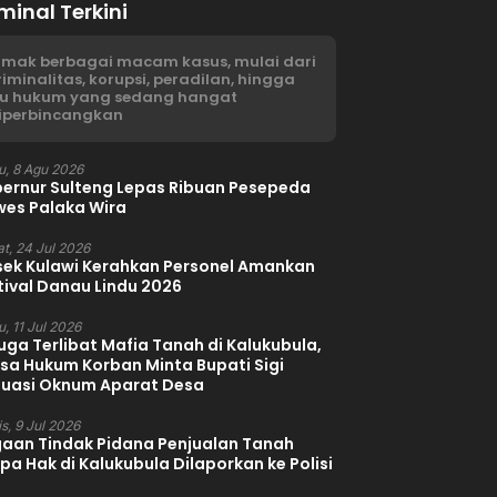
minal Terkini
imak berbagai macam kasus, mulai dari
riminalitas, korupsi, peradilan, hingga
su hukum yang sedang hangat
iperbincangkan
u, 8 Agu 2026
ernur Sulteng Lepas Ribuan Pesepeda
es Palaka Wira
t, 24 Jul 2026
sek Kulawi Kerahkan Personel Amankan
tival Danau Lindu 2026
, 11 Jul 2026
uga Terlibat Mafia Tanah di Kalukubula,
sa Hukum Korban Minta Bupati Sigi
luasi Oknum Aparat Desa
s, 9 Jul 2026
aan Tindak Pidana Penjualan Tanah
pa Hak di Kalukubula Dilaporkan ke Polisi