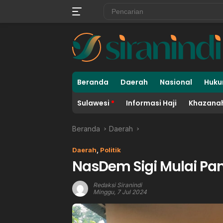
Langsung
ke
konten
Beranda
Daerah
Nasional
Huku
Sulawesi
Informasi Haji
Khazanah
Beranda
Daerah
Daerah
,
Politik
NasDem Sigi Mulai Pan
Redaksi Siranindi
Minggu, 7 Jul 2024