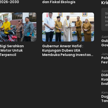
 2026-2030
dan Fiskal Ekologis
Kri
S
k
i
d
Sabt
Gub
Gow
Sigi Serahkan
Gubernur Anwar Hafid :
 Motor Untuk
Kunjungan Dubes UEA
Juma
Terpencil
Membuka Peluang Investasi
Pol
Sulteng
Fes
Sabtu
Did
Kua
Eva
Kami
Dug
Tan