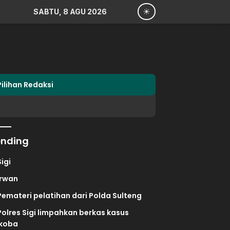
SABTU, 8 AGU 2026
Pilihan Redaksi
ending
Sigi
irwan
Pemateri pelatihan dari Polda Sulteng
Polres Sigi limpahkan berkas kasus
koba