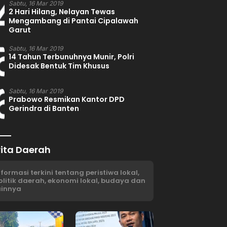
4
Sabtu, 16 Mar 2019
2 Hari Hilang, Nelayan Tewas
Mengambang di Pantai Cipalawah
Garut
5
Sabtu, 16 Mar 2019
14 Tahun Terbunuhnya Munir, Polri
Didesak Bentuk Tim Khusus
6
Sabtu, 16 Mar 2019
Prabowo Resmikan Kantor DPD
Gerindra di Banten
rita Daerah
nformasi terkini tentang peristiwa lokal,
olitik daerah, ekonomi lokal, budaya dan
ainnya