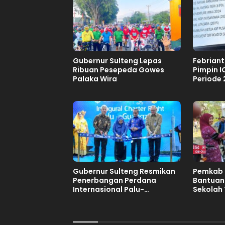
Gubernur Sulteng Lepas
Febrian
Ribuan Pesepeda Gowes
Pimpin I
Palaka Wira
Periode
Gubernur Sulteng Resmikan
Pemkab 
Penerbangan Perdana
Bantuan
Internasional Palu-
Sekolah 
Guangzhou