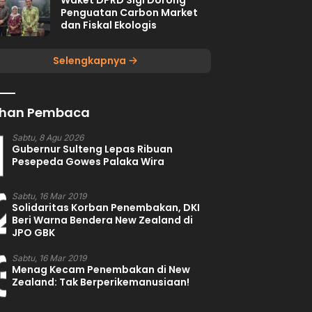
Waket DPRD Sigi Dorong
Penguatan Carbon Market
dan Fiskal Ekologis
Selengkapnya
lihan Pembaca
1
Sabtu, 8 Agu 2026
Gubernur Sulteng Lepas Ribuan
Pesepeda Gowes Palaka Wira
2
Sabtu, 16 Mar 2019
Solidaritas Korban Penembakan, DKI
Beri Warna Bendera New Zealand di
JPO GBK
3
Sabtu, 16 Mar 2019
Menag Kecam Penembakan di New
Zealand: Tak Berperikemanusiaan!