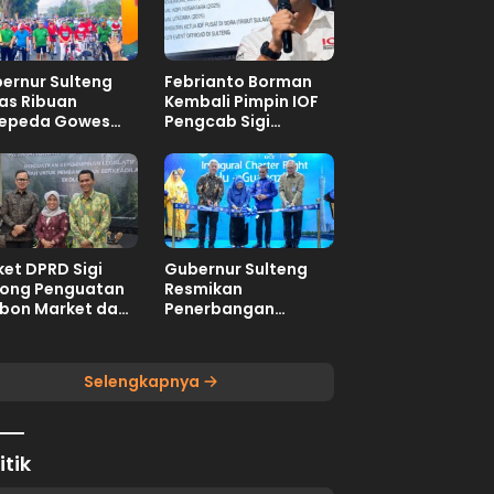
ernur Sulteng
Febrianto Borman
as Ribuan
Kembali Pimpin IOF
epeda Gowes
Pengcab Sigi
aka Wira
Periode 2026-2030
et DPRD Sigi
Gubernur Sulteng
ong Penguatan
Resmikan
bon Market dan
Penerbangan
al Ekologis
Perdana
Internasional Palu-
Guangzhou
Selengkapnya
itik