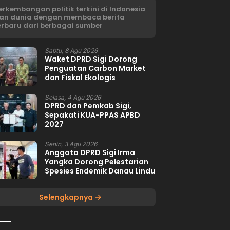
erkembangan politik terkini di Indonesia
an dunia dengan membaca berita
erbaru dari berbagai sumber
Sabtu, 8 Agu 2026
Waket DPRD Sigi Dorong
Penguatan Carbon Market
dan Fiskal Ekologis
Selasa, 4 Agu 2026
DPRD dan Pemkab Sigi,
Sepakati KUA-PPAS APBD
2027
Senin, 3 Agu 2026
Anggota DPRD Sigi Irma
Yangka Dorong Pelestarian
Spesies Endemik Danau Lindu
Selengkapnya