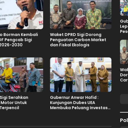
Gub
Lep
Pes
to Borman Kembali
Waket DPRD Sigi Dorong
Pal
OF Pengcab Sigi
Penguatan Carbon Market
 2026-2030
dan Fiskal Ekologis
Wak
Dor
Car
Fisk
Sigi Serahkan
Gubernur Anwar Hafid :
 Motor Untuk
Kunjungan Dubes UEA
Terpencil
Membuka Peluang Investasi
Sulteng
Pol