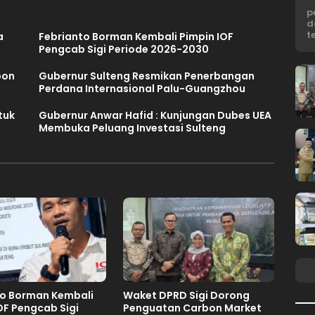
p
d
t
a
Febrianto Borman Kembali Pimpin IOF
Pengcab Sigi Periode 2026-2030
bon
Gubernur Sulteng Resmikan Penerbangan
Perdana Internasional Palu-Guangzhou
tuk
Gubernur Anwar Hafid : Kunjungan Dubes UEA
Membuka Peluang Investasi Sulteng
to Borman Kembali
Waket DPRD Sigi Dorong
OF Pengcab Sigi
Penguatan Carbon Market