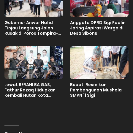
Gubernur Anwar Hafid
Anggota DPRD Sigi Fadlin
Tinjau Langsung Jalan
Jaring Aspirasi Warga di
Rusak di Poros Tompira-
Desa Sibonu
Bungku, Minta Balai
Segera Tangani
Lewat BERANI BA GAS,
Bupati Resmikan
Fathur Razaq Hidupkan
Pembangunan Mushola
Kembali Hutan Kota
SMPN 11 Sigi
Kaombona