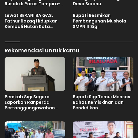
Rusak di Poros Tompira-
Desa Sibonu
Bungku, Minta Balai
Segera Tangani
Lewat BERANI BA GAS,
Bupati Resmikan
Fathur Razaq Hidupkan
Pembangunan Mushola
Kembali Hutan Kota
SMPN 11 Sigi
Kaombona
Rekomendasi untuk kamu
Pemkab Sigi Segera
Bupati Sigi Temui Mensos
Laporkan Ranperda
Bahas Kemiskinan dan
Pertanggungjawaban
Pendidikan
APBD 2025