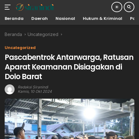
Beranda
Daerah
Nasional
Hukum & Kriminal
Poli
Langsung
Beranda
Uncategorized
ke
konten
Uncategorized
Pascabentrok Antarwarga, Ratusan
Aparat Keamanan Disiagakan di
Dolo Barat
Redaksi Siranindi
Kamis, 10 Okt 2024