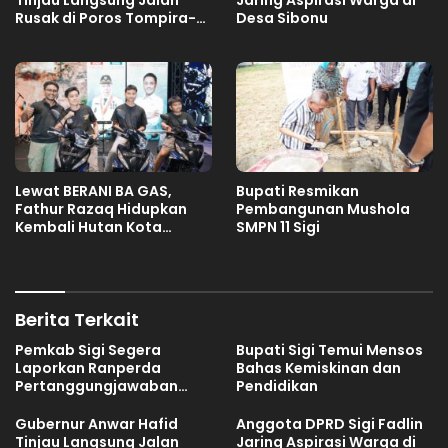
Rusak di Poros Tompira-
Desa Sibonu
Bungku, Minta Balai
Segera Tangani
Lewat BERANI BA GAS,
Bupati Resmikan
Fathur Razaq Hidupkan
Pembangunan Mushola
Kembali Hutan Kota
SMPN 11 Sigi
Kaombona
Berita Terkait
Pemkab Sigi Segera
Bupati Sigi Temui Mensos
Laporkan Ranperda
Bahas Kemiskinan dan
Pertanggungjawaban
Pendidikan
APBD 2025
Gubernur Anwar Hafid
Anggota DPRD Sigi Fadlin
Tinjau Langsung Jalan
Jaring Aspirasi Warga di