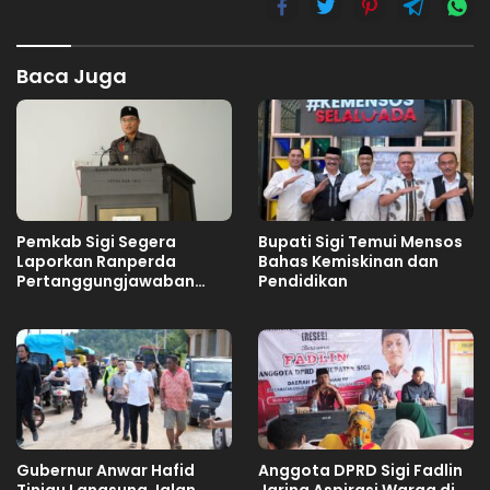
Baca Juga
Pemkab Sigi Segera
Bupati Sigi Temui Mensos
Laporkan Ranperda
Bahas Kemiskinan dan
Pertanggungjawaban
Pendidikan
APBD 2025
Gubernur Anwar Hafid
Anggota DPRD Sigi Fadlin
Tinjau Langsung Jalan
Jaring Aspirasi Warga di